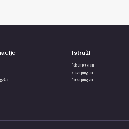
macije
Istraži
Poklon program
Vinski program
ogaška
Barski program