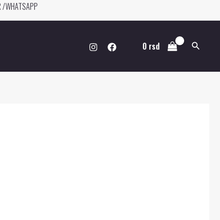
ER /WHATSAPP
Pretraga
0
rsd