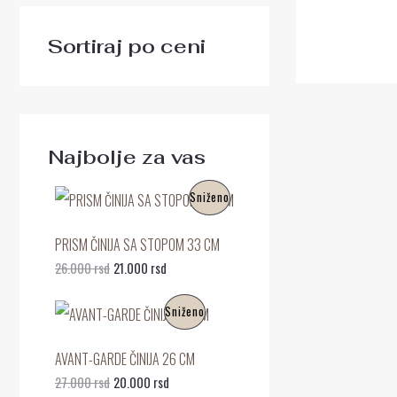
Sortiraj po ceni
Najbolje za vas
O
T
P
Sniženo
r
r
i
e
R
g
n
PRISM ČINIJA SA STOPOM 33 CM
i
u
O
26.000
rsd
21.000
rsd
n
t
a
n
I
l
a
O
T
P
Sniženo
n
c
r
r
Z
a
e
i
e
R
c
n
g
n
AVANT-GARDE ČINIJA 26 CM
V
e
a
i
u
O
27.000
rsd
20.000
rsd
n
j
n
t