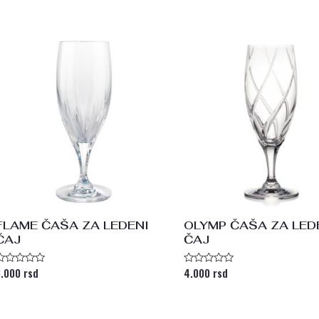
sa
sa
0
d
od
5
FLAME ČAŠA ZA LEDENI
OLYMP ČAŠA ZA LED
ČAJ
ČAJ
3.000
rsd
4.000
rsd
cenjeno
Ocenjeno
sa
sa
0
d
od
5