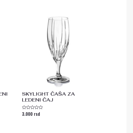
sa
0
od
5
ENI
SKYLIGHT ČAŠA ZA
LEDENI ČAJ
3.000
rsd
Ocenjeno
sa
0
od
5