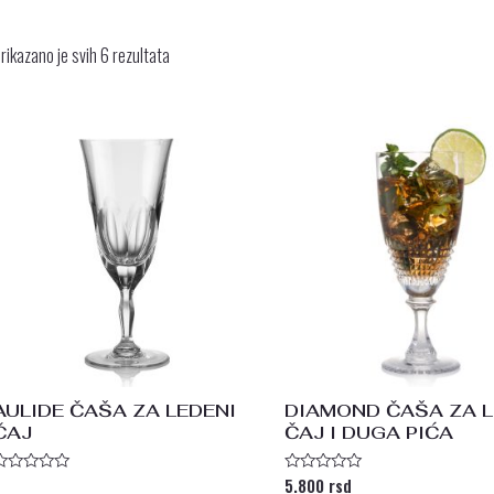
rikazano je svih 6 rezultata
AULIDE ČAŠA ZA LEDENI
DIAMOND ČAŠA ZA L
ČAJ
ČAJ I DUGA PIĆA
5.800
rsd
cenjeno
Ocenjeno