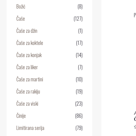
Božić
(8)
P
Čaše
(127)
Čaše za džin
(1)
Čaše za koktele
(17)
Čaše za konjak
(14)
Čaše za liker
(7)
Čaše za martini
(10)
Čaše za rakiju
(19)
Čaše za viski
(23)
Činije
(86)
Limitirana serija
(79)
O