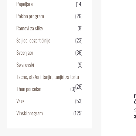
Pepeljare
(14)
0
o
5
Poklon program
(26)
Ramovi za slike
(8)
Šoljice, dezert činije
(23)
Svećnjaci
(36)
Swarovski
(9)
Tacne, etažeri, tanjiri, tanjiri za tortu
(26)
Thun porcelan
(3)
Vaze
(53)
Vinski program
(125)
O
0
o
5