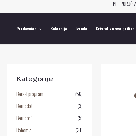
Pređi
PRE PORUČIV
na
sadržaj
Prodavnica
Kolekcije
Izrada
Kristal za sve prilike
Kategorije
Barski program
(56)
Bernadot
(3)
Berndorf
(5)
Bohemia
(31)