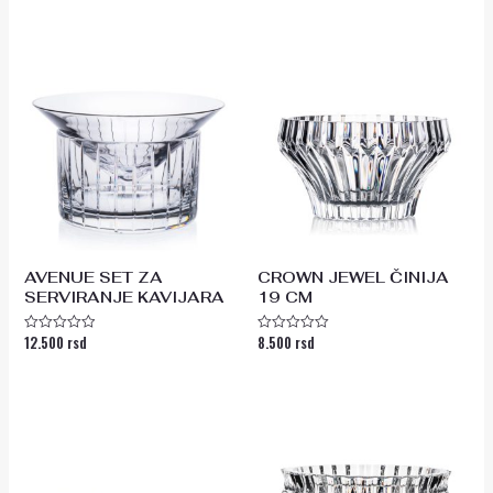
0
0
od
od
5
5
AVENUE SET ZA
CROWN JEWEL ČINIJA
SERVIRANJE KAVIJARA
19 CM
12.500
rsd
8.500
rsd
Ocenjeno
Ocenjeno
sa
sa
0
0
od
od
5
5