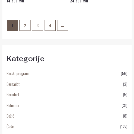
14.800
rsd
24.900
rsd
Ocenjeno
Ocenjeno
sa
sa
0
0
od
od
5
5
1
2
3
4
→
Kategorije
Barski program
(56)
Bernadot
(3)
Berndorf
(5)
Bohemia
(31)
Božić
(8)
Čaše
(127)