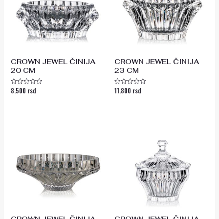
CROWN JEWEL ČINIJA
CROWN JEWEL ČINIJA
20 CM
23 CM
8.500
rsd
11.800
rsd
Ocenjeno
Ocenjeno
sa
sa
0
0
od
od
5
5
CROWN JEWEL ČINIJA
CROWN JEWEL ČINIJA