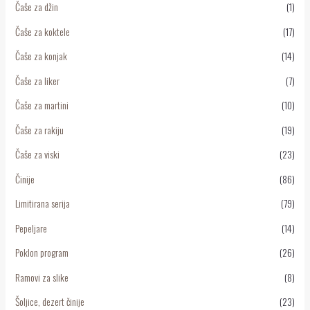
Čaše za džin
(1)
Čaše za koktele
(17)
Čaše za konjak
(14)
Čaše za liker
(7)
Čaše za martini
(10)
Čaše za rakiju
(19)
Čaše za viski
(23)
Činije
(86)
Limitirana serija
(79)
Pepeljare
(14)
Poklon program
(26)
Ramovi za slike
(8)
Šoljice, dezert činije
(23)