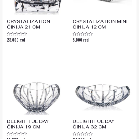
CRYSTALIZATION
CRYSTALIZATION MINI
ČINIJA 21 CM
ČINIJA 12 CM
23.000
rsd
5.000
rsd
Ocenjeno
Ocenjeno
sa
sa
0
0
od
od
5
5
DELIGHTFUL DAY
DELIGHTFUL DAY
ČINIJA 19 CM
ČINIJA 32 CM