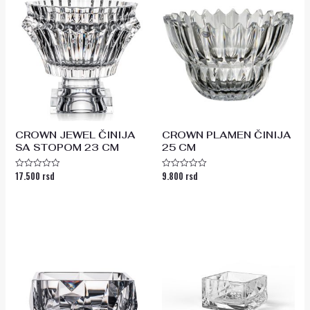
CROWN JEWEL ČINIJA
CROWN PLAMEN ČINIJA
SA STOPOM 23 CM
25 CM
17.500
rsd
9.800
rsd
Ocenjeno
Ocenjeno
sa
sa
0
0
od
od
5
5