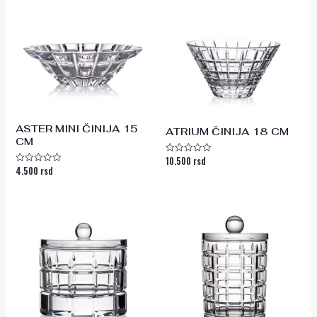
ASTER MINI ČINIJA 15
ATRIUM ČINIJA 18 CM
CM
10.500
rsd
Ocenjeno
4.500
rsd
sa
Ocenjeno
0
sa
od
0
5
od
5