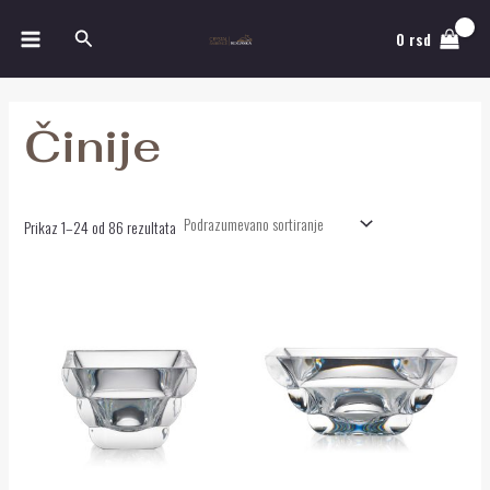
Pređi
MAIN
Pretraga
na
0
rsd
MENU
sadržaj
Činije
Prikaz 1–24 od 86 rezultata