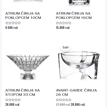
ATRIUM ČINIJA SA
ATRIUM ČINIJA SA
POKLOPCEM 10CM
POKLOPCEM 16CM
9.500
rsd
15.800
rsd
Ocenjeno
Ocenjeno
sa
sa
0
0
od
od
5
5
Originalna
Trenutna
cena
cena
Sale!
je
je:
bila:
20.000 rsd.
27.000 rsd.
ATRIUM ČINIJA SA
AVANT-GARDE ČINIJA
STOPOM 33 CM
26 CM
26.000
rsd
27.000
rsd
20.000
rsd
Ocenjeno
Ocenjeno
sa
sa