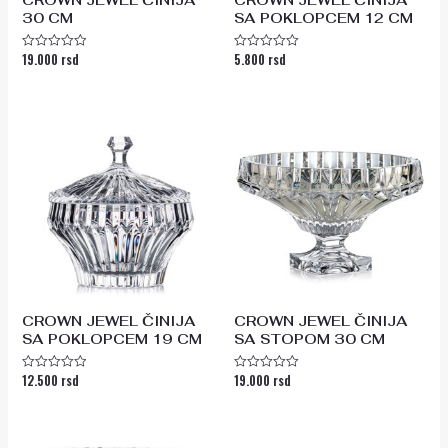
30 CM
SA POKLOPCEM 12 CM
19.000
rsd
5.800
rsd
Ocenjeno
Ocenjeno
sa
sa
0
0
od
od
5
5
CROWN JEWEL ČINIJA
CROWN JEWEL ČINIJA
SA POKLOPCEM 19 CM
SA STOPOM 30 CM
12.500
rsd
19.000
rsd
Ocenjeno
Ocenjeno
sa
sa
0
0
od
od
5
5