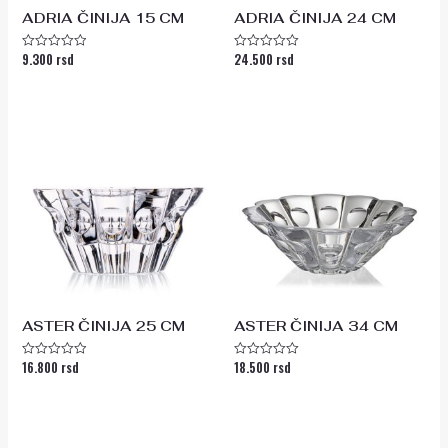
ADRIA ČINIJA 15 CM
ADRIA ČINIJA 24 CM
9.300
rsd
24.500
rsd
Ocenjeno
Ocenjeno
sa
sa
0
0
od
od
5
5
ASTER ČINIJA 25 CM
ASTER ČINIJA 34 CM
16.800
rsd
18.500
rsd
Ocenjeno
Ocenjeno
sa
sa
0
0
od
od
5
5