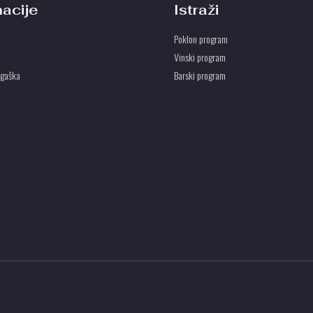
macije
Istraži
Poklon program
Vinski program
ogaška
Barski program