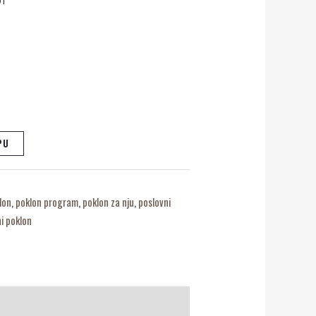
PU
lon
,
poklon program
,
poklon za nju
,
poslovni
i poklon