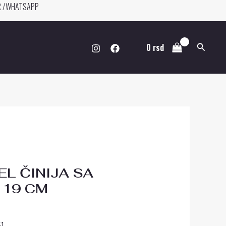
ER /WHATSAPP
Pretraga
0
rsd
L ČINIJA SA
 19 CM
51