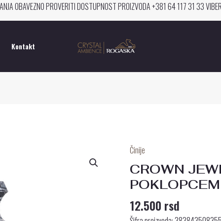
ANJA OBAVEZNO PROVERITI DOSTUPNOST PROIZVODA +381 64 117 31 33 VIB
Kontakt
Činije
CROWN
JEWEL
CROWN JEWE
ČINIJA
POKLOPCEM
SA
12.500
rsd
POKLOPCEM
19
Šifra proizvoda: 38384350835