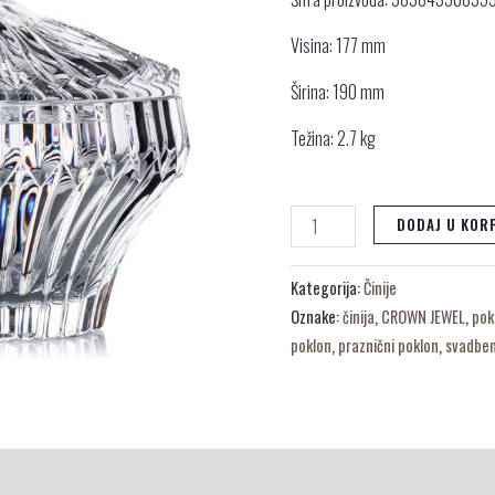
CM
Visina: 177 mm
količina
Širina: 190 mm
Težina: 2.7 kg
DODAJ U KOR
Kategorija:
Činije
Oznake:
činija
,
CROWN JEWEL
,
pok
poklon
,
praznični poklon
,
svadben