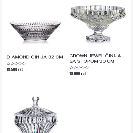
CROWN JEWEL ČINIJA
DIAMOND ČINIJA 32 CM
SA STOPOM 30 CM
18.500
rsd
Ocenjeno
19.000
rsd
sa
Ocenjeno
0
sa
od
0
5
od
5