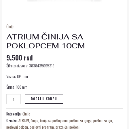
Činije
ATRIUM ČINIJA SA
POKLOPCEM 10CM
9.500
rsd
Šifra proizvoda: 3838435095318
Visina: 104 mm
Širina: 100 mm
DODAJ U KORPU
Kategorija:
Činije
Oznake:
ATRIUM
,
činija
,
činija sa poklopcem
,
poklon za njega
,
poklon za nju
,
poslovni poklon
,
poslovni program
,
praznični pokloni