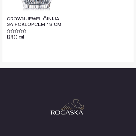
CROWN JEWEL ČINIJA
SA POKLOPCEM 19 CM
12.500
rsd
Ocenjeno
sa
0
od
5