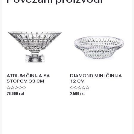
ATRIUM ČINIJA SA
DIAMOND MINI ČINIJA
STOPOM 33 CM
12 CM
26.000
rsd
2.500
rsd
Ocenjeno
Ocenjeno
sa
sa
0
0
od
od
5
5