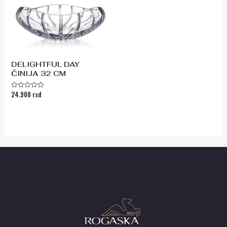
DELIGHTFUL DAY
ČINIJA 32 CM
24.900
rsd
Ocenjeno
sa
0
od
5