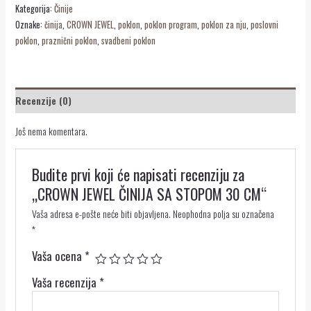
Kategorija:
Činije
Oznake:
činija
,
CROWN JEWEL
,
poklon
,
poklon program
,
poklon za nju
,
poslovni
poklon
,
praznični poklon
,
svadbeni poklon
Recenzije (0)
Još nema komentara.
Budite prvi koji će napisati recenziju za
„CROWN JEWEL ČINIJA SA STOPOM 30 CM“
Vaša adresa e-pošte neće biti objavljena.
Neophodna polja su označena
*
Vaša ocena
*
Vaša recenzija
*