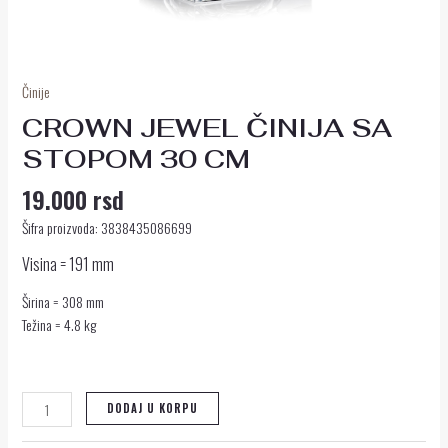
Činije
CROWN JEWEL ČINIJA SA
STOPOM 30 CM
19.000
rsd
Šifra proizvoda: 3838435086699
Visina = 191 mm
Širina = 308 mm
Težina = 4.8 kg
DODAJ U KORPU