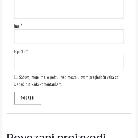
Ime
*
E-pošta
*
Sačuvaj moje ime, e-poštu i veb mesto u ovom pregledaču veba za
sledeći put kada komentarišem.
Povezani proizvodi