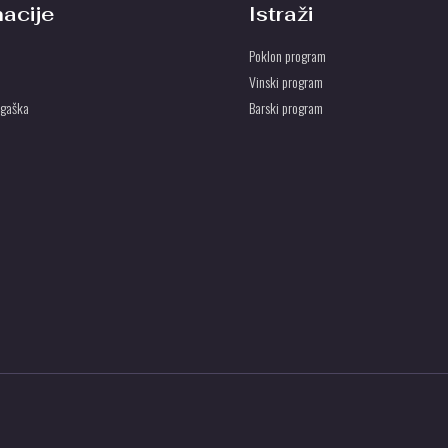
macije
Istraži
Poklon program
Vinski program
ogaška
Barski program