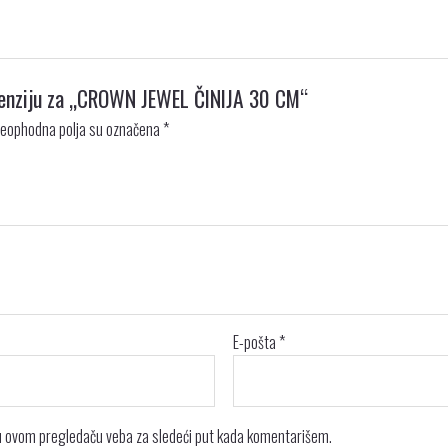
recenziju za „CROWN JEWEL ČINIJA 30 CM“
eophodna polja su označena
*
E-pošta
*
 u ovom pregledaču veba za sledeći put kada komentarišem.