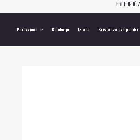
Pređi
PRE PORUČIV
na
sadržaj
Prodavnica
Kolekcije
Izrada
Kristal za sve prilike