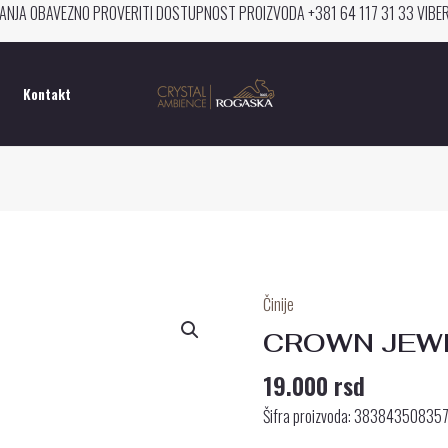
ANJA OBAVEZNO PROVERITI DOSTUPNOST PROIZVODA +381 64 117 31 33 VIB
Kontakt
Činije
CROWN
JEWEL
CROWN JEWE
ČINIJA
19.000
rsd
30
CM
Šifra proizvoda: 38384350835
količina