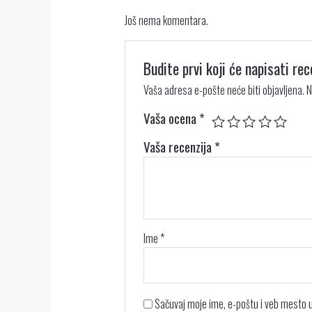
Još nema komentara.
Budite prvi koji će napisati 
Vaša adresa e-pošte neće biti objavljena.
N
Vaša ocena
*
Vaša recenzija
*
Ime
*
Sačuvaj moje ime, e-poštu i veb mesto