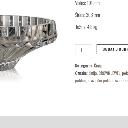
Visina: 191 mm
Širina: 308 mm
Težina: 4.8 kg
DODAJ U KOR
Kategorija:
Činije
Oznake:
činija
,
CROWN JEWEL
,
pok
poklon
,
praznični poklon
,
svadben