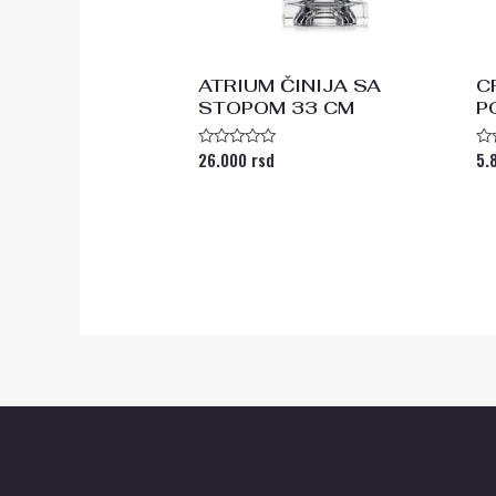
ATRIUM ČINIJA SA
C
STOPOM 33 CM
P
26.000
rsd
5.
Ocenjeno
Oc
sa
s
0
0
od
od
5
5