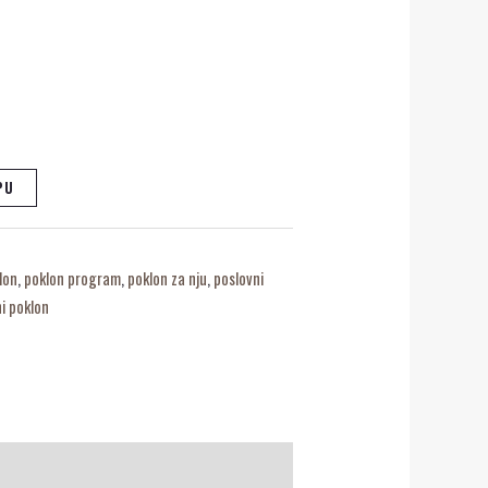
PU
lon
,
poklon program
,
poklon za nju
,
poslovni
i poklon