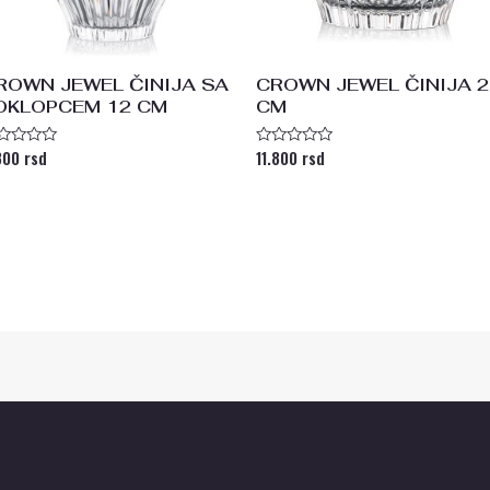
ROWN JEWEL ČINIJA SA
CROWN JEWEL ČINIJA 
OKLOPCEM 12 CM
CM
800
rsd
11.800
rsd
enjeno
Ocenjeno
a
sa
0
od
5