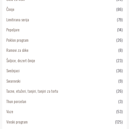
Činije
(86)
Limitirana serija
(79)
Pepeljare
(14)
Poklon program
(26)
Ramovi za slike
(8)
Šoljice, dezert činije
(23)
Svećnjaci
(36)
Swarovski
(9)
Tacne, etažeri, tanjiri, tanjiri za tortu
(26)
Thun porcelan
(3)
Vaze
(53)
Vinski program
(125)