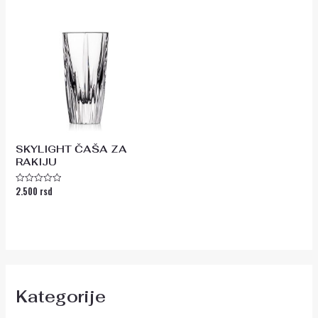
SKYLIGHT ČAŠA ZA
RAKIJU
2.500
rsd
Ocenjeno
sa
0
od
5
Kategorije