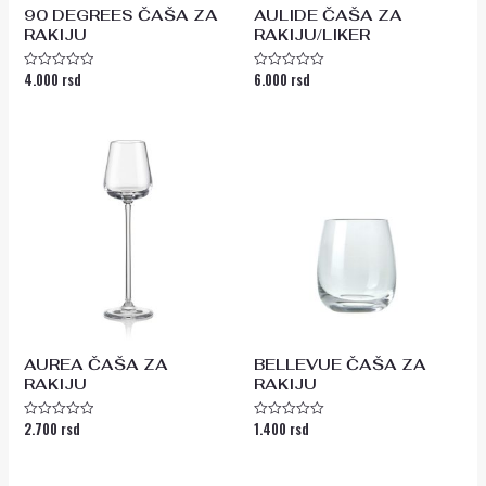
90 DEGREES ČAŠA ZA
AULIDE ČAŠA ZA
RAKIJU
RAKIJU/LIKER
4.000
rsd
6.000
rsd
Ocenjeno
Ocenjeno
sa
sa
0
0
od
od
5
5
AUREA ČAŠA ZA
BELLEVUE ČAŠA ZA
RAKIJU
RAKIJU
2.700
rsd
1.400
rsd
Ocenjeno
Ocenjeno
sa
sa
0
0
od
od
5
5