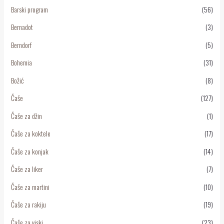
Barski program
(56)
Bernadot
(3)
Berndorf
(5)
Bohemia
(31)
Božić
(8)
Čaše
(127)
Čaše za džin
(1)
Čaše za koktele
(17)
Čaše za konjak
(14)
Čaše za liker
(7)
Čaše za martini
(10)
Čaše za rakiju
(19)
Čaše za viski
(23)