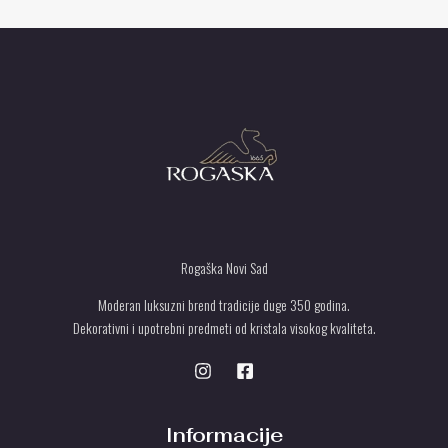
U
r
s
S
d
.
T
U
Rogaška Novi Sad
Moderan luksuzni brend tradicije duge 350 godina.
Dekorativni i upotrebni predmeti od kristala visokog kvaliteta.
Informacije