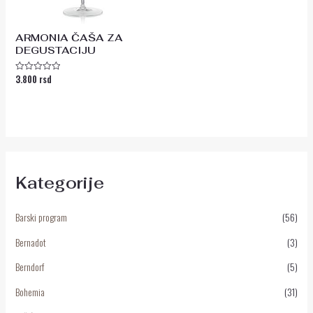
ARMONIA ČAŠA ZA
DEGUSTACIJU
3.800
rsd
Ocenjeno
sa
0
od
5
Kategorije
Barski program
(56)
Bernadot
(3)
Berndorf
(5)
Bohemia
(31)