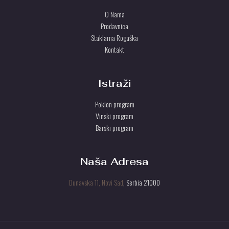
O Nama
Prodavnica
Staklarna Rogaška
Kontakt
Istraži
Poklon program
Vinski program
Barski program
Naša Adresa
Dunavska 11, Novi Sad
, Serbia 21000