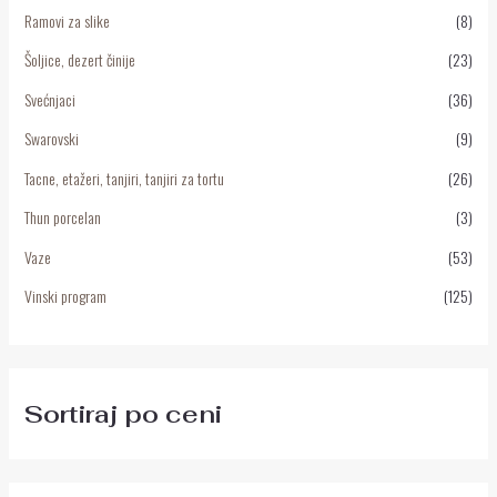
Ramovi za slike
(8)
Šoljice, dezert činije
(23)
Svećnjaci
(36)
Swarovski
(9)
Tacne, etažeri, tanjiri, tanjiri za tortu
(26)
Thun porcelan
(3)
Vaze
(53)
Vinski program
(125)
Sortiraj po ceni