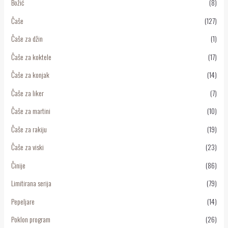
Božić
(8)
Čaše
(127)
Čaše za džin
(1)
Čaše za koktele
(17)
Čaše za konjak
(14)
Čaše za liker
(7)
Čaše za martini
(10)
Čaše za rakiju
(19)
Čaše za viski
(23)
Činije
(86)
Limitirana serija
(79)
Pepeljare
(14)
Poklon program
(26)