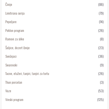
Činije
(86)
Limitirana serija
(79)
Pepeljare
(14)
Poklon program
(26)
Ramovi za slike
(8)
Šoljice, dezert činije
(23)
Svećnjaci
(36)
Swarovski
(9)
Tacne, etažeri, tanjiri, tanjiri za tortu
(26)
Thun porcelan
(3)
Vaze
(53)
Vinski program
(125)