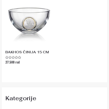
BAKHOS ČINIJA 15 CM
27.500
rsd
Ocenjeno
sa
0
od
5
Kategorije