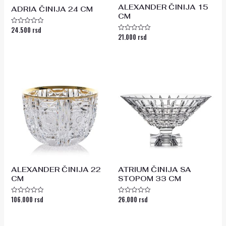
ALEXANDER ČINIJA 15
ADRIA ČINIJA 24 CM
CM
24.500
rsd
Ocenjeno
21.000
rsd
sa
Ocenjeno
0
sa
od
0
5
od
5
ALEXANDER ČINIJA 22
ATRIUM ČINIJA SA
CM
STOPOM 33 CM
106.000
rsd
26.000
rsd
Ocenjeno
Ocenjeno
sa
sa
0
0
od
od
5
5