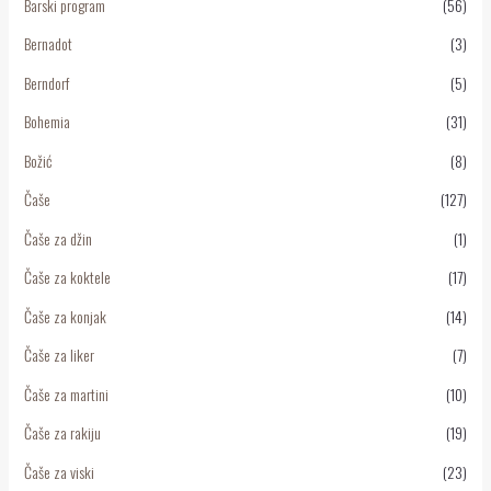
Barski program
(56)
Bernadot
(3)
Berndorf
(5)
Bohemia
(31)
Božić
(8)
Čaše
(127)
Čaše za džin
(1)
Čaše za koktele
(17)
Čaše za konjak
(14)
Čaše za liker
(7)
Čaše za martini
(10)
Čaše za rakiju
(19)
Čaše za viski
(23)