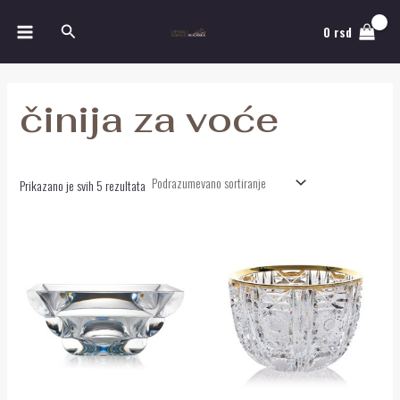
Pređi
MAIN
Pretraga
na
0
rsd
MENU
sadržaj
činija za voće
Prikazano je svih 5 rezultata