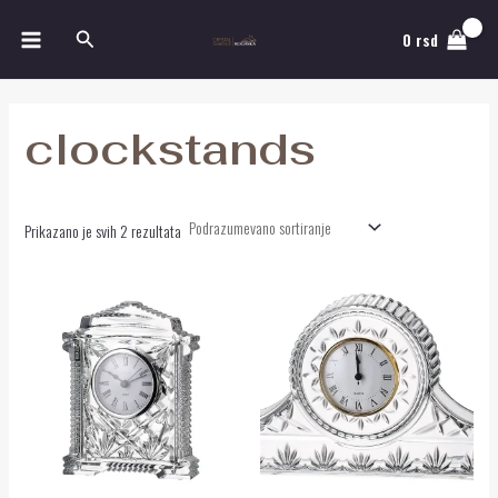
Pređi
MAIN
Pretraga
na
0
rsd
MENU
sadržaj
clockstands
Prikazano je svih 2 rezultata