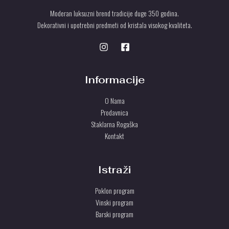
A
a
0
U
:
0
Moderan luksuzni brend tradicije duge 350 godina.
r
P
2
Dekorativni i upotrebni predmeti od kristala visokog kvaliteta.
s
S
7
r
d
.
s
O
.
0
d
T
0
.
P
0
U
U
r
Informacije
s
S
d
O Nama
.
T
Prodavnica
U
Staklarna Rogaška
Kontakt
Istraži
Poklon program
Vinski program
Barski program