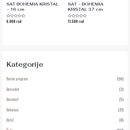
SAT BOHEMIA KRISTAL
SAT – BOHEMIA
– 16 cm
KRISTAL 37 cm
6.800
rsd
11.500
rsd
Ocenjeno
Ocenjeno
sa
sa
0
0
od
od
5
5
Kategorije
Barski program
(56)
Bernadot
(3)
Berndorf
(5)
Bohemia
(31)
Božić
(8)