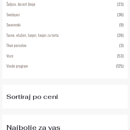
Šoljice, dezert činije
(23)
Svećnjaci
(36)
Swarovski
(9)
Tacne, etažeri, tanjiri, tanjiri za tortu
(26)
Thun porcelan
(3)
Vaze
(53)
Vinski program
(125)
Sortiraj po ceni
Najbolje za vas