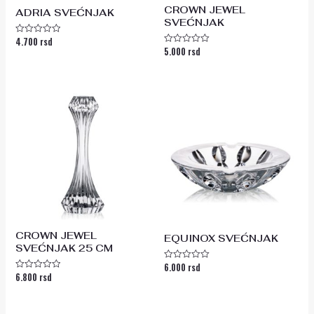
CROWN JEWEL
ADRIA SVEĆNJAK
SVEĆNJAK
4.700
rsd
Ocenjeno
5.000
rsd
sa
Ocenjeno
0
sa
od
0
5
od
5
CROWN JEWEL
EQUINOX SVEĆNJAK
SVEĆNJAK 25 CM
6.000
rsd
Ocenjeno
6.800
rsd
sa
Ocenjeno
0
sa
od
0
5
od
5