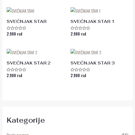
od
od
5
5
SVEĆNJAK STAR
SVEĆNJAK STAR 1
2.900
rsd
2.900
rsd
Ocenjeno
Ocenjeno
sa
sa
0
0
od
od
5
5
SVEĆNJAK STAR 2
SVEĆNJAK STAR 3
2.900
rsd
2.900
rsd
Ocenjeno
Ocenjeno
sa
sa
0
0
od
od
5
5
Kategorije
Barski program
(56)