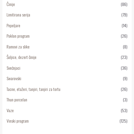
Činije
(86)
Limitirana serija
(79)
Pepeljare
(14)
Poklon program
(26)
Ramovi za slike
(8)
Šoljice, dezert činije
(23)
Svećnjaci
(36)
Swarovski
(9)
Tacne, etažeri, tanjiri, tanjiri za tortu
(26)
Thun porcelan
(3)
Vaze
(53)
Vinski program
(125)