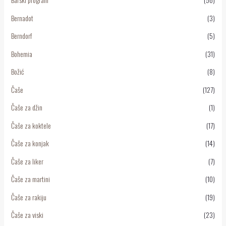
Bernadot
(3)
Berndorf
(5)
Bohemia
(31)
Božić
(8)
Čaše
(127)
Čaše za džin
(1)
Čaše za koktele
(17)
Čaše za konjak
(14)
Čaše za liker
(7)
Čaše za martini
(10)
Čaše za rakiju
(19)
Čaše za viski
(23)