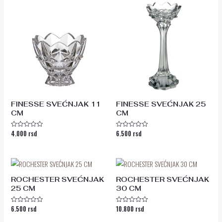
FINESSE SVEĆNJAK 11
FINESSE SVEĆNJAK 25
CM
CM
4.000
rsd
6.500
rsd
Ocenjeno
Ocenjeno
sa
sa
0
0
od
od
5
5
ROCHESTER SVEĆNJAK
ROCHESTER SVEĆNJAK
25 CM
30 CM
6.500
rsd
10.800
rsd
Ocenjeno
Ocenjeno
sa
sa
0
0