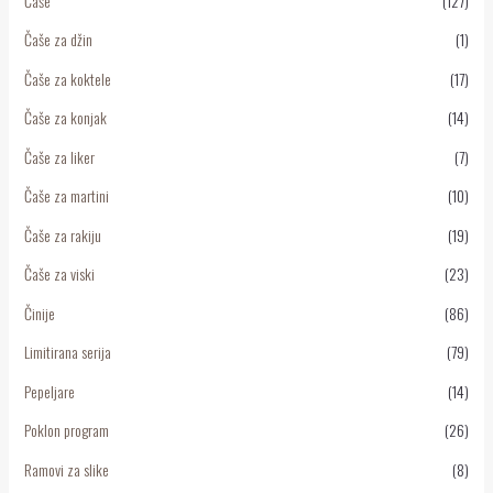
Čaše
(127)
Čaše za džin
(1)
Čaše za koktele
(17)
Čaše za konjak
(14)
Čaše za liker
(7)
Čaše za martini
(10)
Čaše za rakiju
(19)
Čaše za viski
(23)
Činije
(86)
Limitirana serija
(79)
Pepeljare
(14)
Poklon program
(26)
Ramovi za slike
(8)