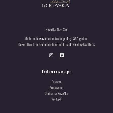
A
a
0
U
:
0
r
P
2
s
S
7
r
d
.
s
O
.
0
d
T
0
.
P
Rogaška Novi Sad
0
U
U
r
Moderan luksuzni brend tradicije duge 350 godina.
s
S
Dekorativni i upotrebni predmeti od kristala visokog kvaliteta.
d
.
T
U
Informacije
O Nama
Prodavnica
Staklarna Rogaška
Kontakt