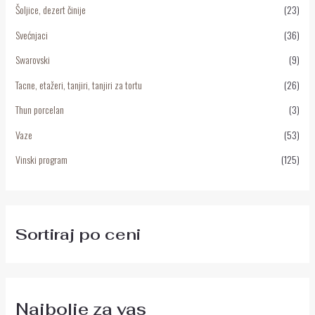
Šoljice, dezert činije
(23)
Svećnjaci
(36)
Swarovski
(9)
Tacne, etažeri, tanjiri, tanjiri za tortu
(26)
Thun porcelan
(3)
Vaze
(53)
Vinski program
(125)
Sortiraj po ceni
Najbolje za vas