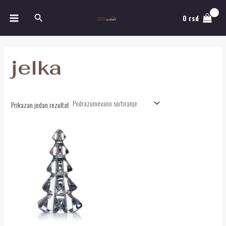
Pređi
MAIN
Pretraga
na
0
rsd
MENU
sadržaj
jelka
Prikazan jedan rezultat