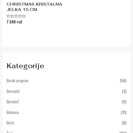
CHRISTMAS KRISTALNA
JELKA 15 CM
7.500
rsd
Ocenjeno
sa
0
od
5
Kategorije
Barski program
(56)
Bernadot
(3)
Berndorf
(5)
Bohemia
(31)
Božić
(8)