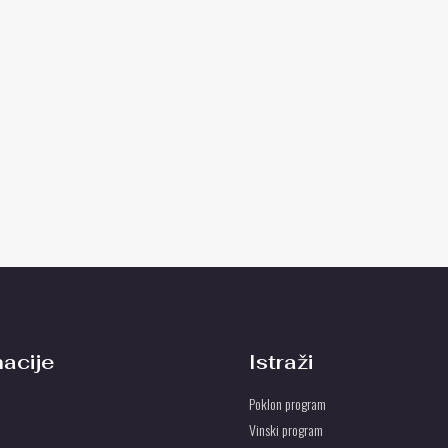
macije
Istraži
Poklon program
Vinski program