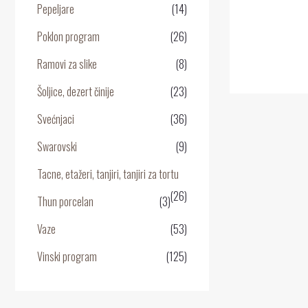
0
Pepeljare
(14)
o
5
Poklon program
(26)
Ramovi za slike
(8)
Šoljice, dezert činije
(23)
Svećnjaci
(36)
Swarovski
(9)
Tacne, etažeri, tanjiri, tanjiri za tortu
(26)
Thun porcelan
(3)
Vaze
(53)
Vinski program
(125)