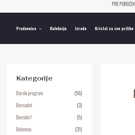
Pređi
PRE PORUČIV
na
sadržaj
Prodavnica
Kolekcije
Izrada
Kristal za sve prilike
Kategorije
Barski program
(56)
Bernadot
(3)
Berndorf
(5)
Bohemia
(31)