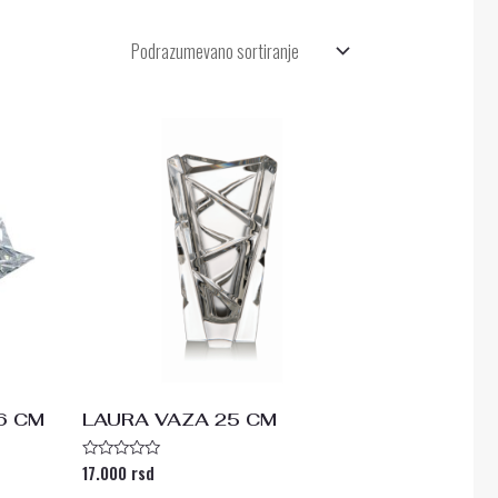
6 CM
LAURA VAZA 25 CM
17.000
rsd
Ocenjeno
sa