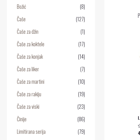
Božić
(8)
P
Čaše
(127)
Čaše za džin
(1)
Čaše za koktele
(17)
Čaše za konjak
(14)
Čaše za liker
(7)
Čaše za martini
(10)
Čaše za rakiju
(19)
Čaše za viski
(23)
Činije
(86)
Limitirana serija
(79)
O