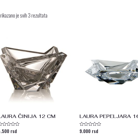
rikazano je svih 3 rezultata
LAURA ČINIJA 12 CM
LAURA PEPELJARA 1
4.500
rsd
9.000
rsd
cenjeno
Ocenjeno
sa
sa