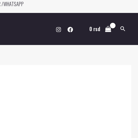
ER /WHATSAPP
Pretraga
0
rsd