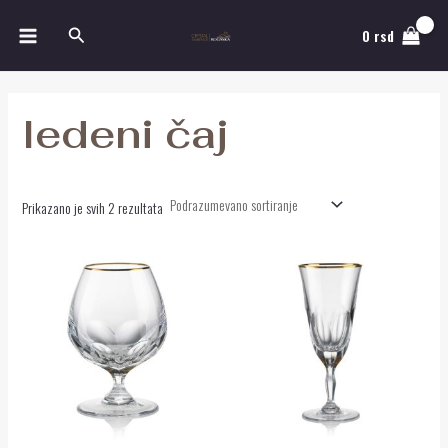
Pređi
MAIN
Pretraga
na
0
rsd
MENU
sadržaj
ledeni čaj
Prikazano je svih 2 rezultata