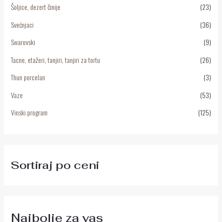
Šoljice, dezert činije
(23)
Svećnjaci
(36)
Swarovski
(9)
Tacne, etažeri, tanjiri, tanjiri za tortu
(26)
Thun porcelan
(3)
Vaze
(53)
Vinski program
(125)
Sortiraj po ceni
Najbolje za vas