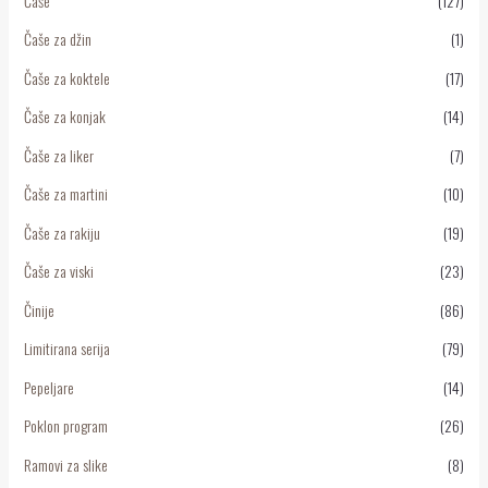
Čaše
(127)
Čaše za džin
(1)
Čaše za koktele
(17)
Čaše za konjak
(14)
Čaše za liker
(7)
Čaše za martini
(10)
Čaše za rakiju
(19)
Čaše za viski
(23)
Činije
(86)
Limitirana serija
(79)
Pepeljare
(14)
Poklon program
(26)
Ramovi za slike
(8)