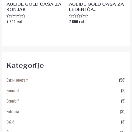
AULIDE GOLD ČAŠA ZA
AULIDE GOLD ČAŠA ZA
KONJAK
LEDENI ČAJ
7.600
rsd
7.600
rsd
Ocenjeno
Ocenjeno
sa
sa
0
0
od
od
5
5
Kategorije
Barski program
(56)
Bernadot
(3)
Berndorf
(5)
Bohemia
(31)
Božić
(8)