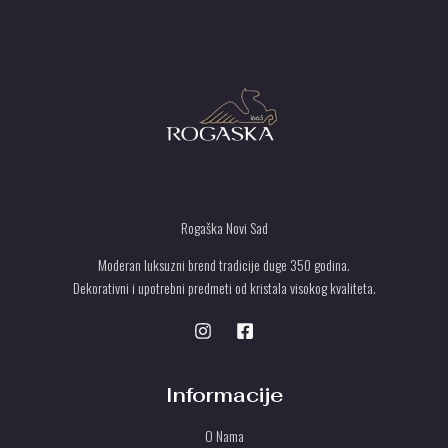
d
.
T
U
Rogaška Novi Sad
Moderan luksuzni brend tradicije duge 350 godina.
Dekorativni i upotrebni predmeti od kristala visokog kvaliteta.
Informacije
O Nama