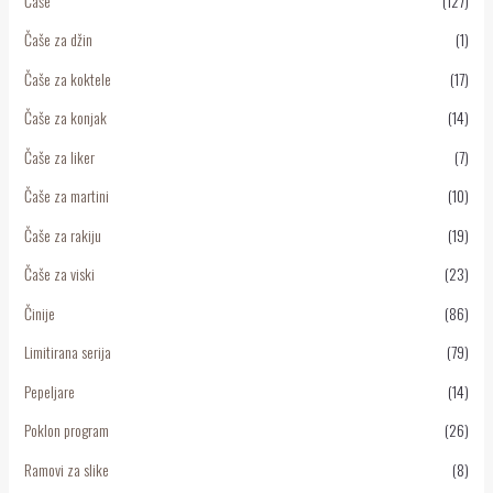
Čaše
(127)
Čaše za džin
(1)
Čaše za koktele
(17)
Čaše za konjak
(14)
Čaše za liker
(7)
Čaše za martini
(10)
Čaše za rakiju
(19)
Čaše za viski
(23)
Činije
(86)
Limitirana serija
(79)
Pepeljare
(14)
Poklon program
(26)
Ramovi za slike
(8)