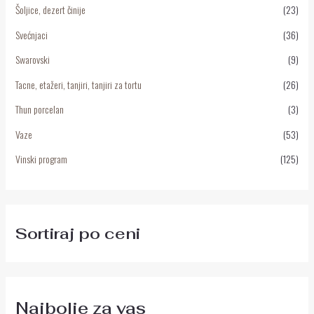
Šoljice, dezert činije
(23)
Svećnjaci
(36)
Swarovski
(9)
Tacne, etažeri, tanjiri, tanjiri za tortu
(26)
Thun porcelan
(3)
Vaze
(53)
Vinski program
(125)
Sortiraj po ceni
Najbolje za vas