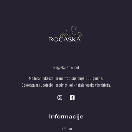
d
.
T
U
Rogaška Novi Sad
Moderan luksuzni brend tradicije duge 350 godina.
Dekorativni i upotrebni predmeti od kristala visokog kvaliteta.
Informacije
O Nama