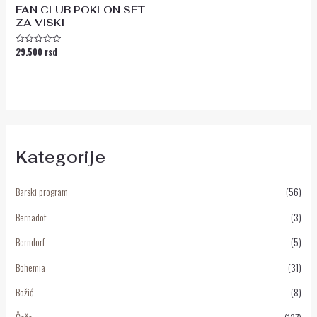
FAN CLUB POKLON SET
ZA VISKI
29.500
rsd
Ocenjeno
sa
0
od
5
Kategorije
Barski program
(56)
Bernadot
(3)
Berndorf
(5)
Bohemia
(31)
Božić
(8)