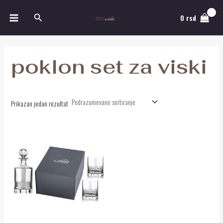
Pređi
MAIN
Pretraga
na
0
rsd
MENU
sadržaj
poklon set za viski
Prikazan jedan rezultat