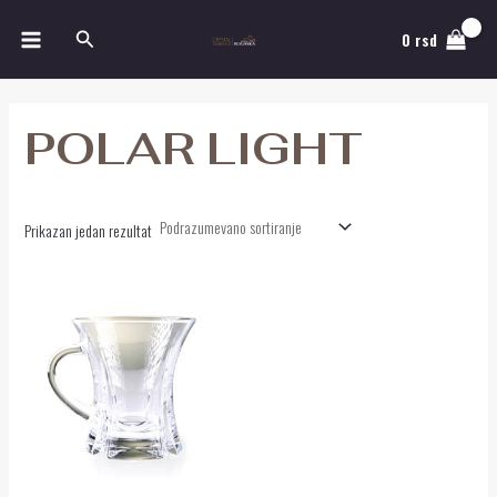
Pređi
MAIN
Pretraga
na
0
rsd
MENU
sadržaj
POLAR LIGHT
Prikazan jedan rezultat