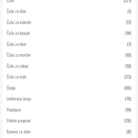
Čaše
(127)
Čaše za džin
(1)
Čaše za koktele
(17)
Čaše za konjak
(14)
Čaše za liker
(7)
Čaše za martini
(10)
Čaše za rakiju
(19)
Čaše za viski
(23)
Činije
(86)
Limitirana serija
(79)
Pepeljare
(14)
Poklon program
(26)
Ramovi za slike
(8)