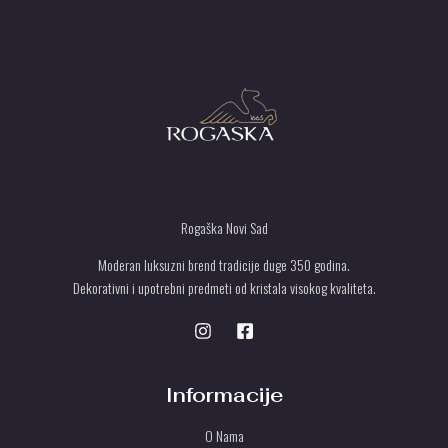
d
.
T
U
Rogaška Novi Sad
Moderan luksuzni brend tradicije duge 350 godina.
Dekorativni i upotrebni predmeti od kristala visokog kvaliteta.
Informacije
O Nama