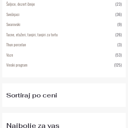
Šoljice, dezert činije
(23)
Svećnjaci
(36)
Swarovski
(9)
Tacne, etažeri, tanjiri, tanjiri za tortu
(26)
Thun porcelan
(3)
Vaze
(53)
Vinski program
(125)
Sortiraj po ceni
Najbolje za vas