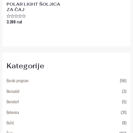
POLAR LIGHT ŠOLJICA
ZA ČAJ
3.300
rsd
Ocenjeno
sa
0
od
5
Kategorije
Barski program
(56)
Bernadot
(3)
Berndorf
(5)
Bohemia
(31)
Božić
(8)