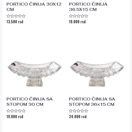
PORTICO ČINIJA 30X12
PORTICO ČINIJA
CM
36.5X15 CM
13.500
rsd
19.000
rsd
Ocenjeno
Ocenjeno
sa
sa
0
0
od
od
5
5
PORTICO ČINIJA SA
PORTICO ČINIJA SA
STOPOM 30 CM
STOPOM 36×15 CM
19.000
rsd
24.000
rsd
Ocenjeno
Ocenjeno
sa
sa
0
0
od
od
5
5