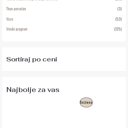
Thun porcelan
(3)
Vaze
(53)
Vinski program
(125)
Sortiraj po ceni
Najbolje za vas
O
T
P
Sniženo
r
r
i
e
R
g
n
i
u
O
n
t