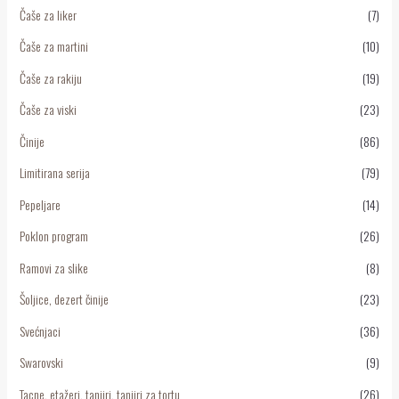
Čaše za liker
(7)
Čaše za martini
(10)
Čaše za rakiju
(19)
Čaše za viski
(23)
Činije
(86)
Limitirana serija
(79)
Pepeljare
(14)
Poklon program
(26)
Ramovi za slike
(8)
Šoljice, dezert činije
(23)
Svećnjaci
(36)
Swarovski
(9)
Tacne, etažeri, tanjiri, tanjiri za tortu
(26)