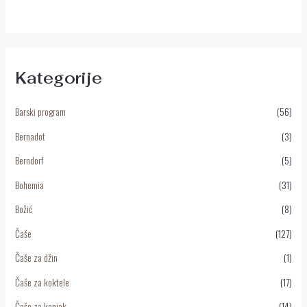
od
5
Kategorije
Barski program
(56)
Bernadot
(3)
Berndorf
(5)
Bohemia
(31)
Božić
(8)
Čaše
(127)
Čaše za džin
(1)
Čaše za koktele
(17)
Čaše za konjak
(14)