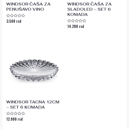
WINDSOR ČAŠA ZA
WINDSOR ČAŠA ZA
PENUŠAVO VINO
SLADOLED – SET 6
KOMADA
3.500
rsd
Ocenjeno
sa
14.200
rsd
Ocenjeno
0
sa
od
0
5
od
5
WINDSOR TACNA 12CM
– SET 6 KOMADA
12.000
rsd
Ocenjeno
sa
0