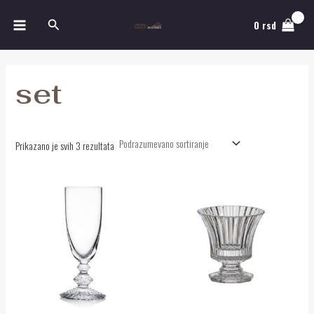
Pređi
MAIN
Pretraga
na
0
rsd
MENU
sadržaj
set
Prikazano je svih 3 rezultata