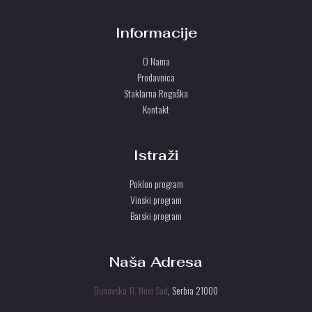
0
U
U
r
Informacije
s
S
d
O Nama
.
T
Prodavnica
U
Staklarna Rogaška
Kontakt
Istraži
Poklon program
Vinski program
Barski program
Naša Adresa
Dunavska 11, Novi Sad
, Serbia 21000