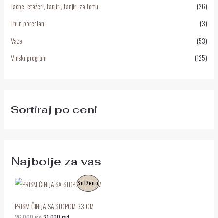
Tacne, etažeri, tanjiri, tanjiri za tortu
(26)
Thun porcelan
(3)
Vaze
(53)
Vinski program
(125)
Sortiraj po ceni
Najbolje za vas
O
T
P
Sniženo
r
r
i
e
R
g
n
PRISM ČINIJA SA STOPOM 33 CM
i
u
O
26.000
rsd
21.000
rsd