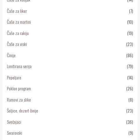
Čaše za liker
(7)
Čaše za martini
(10)
Čaše za rakiju
(19)
Čaše za viski
(23)
Činije
(86)
Limitirana serija
(79)
Pepeljare
(14)
Poklon program
(26)
Ramovi za slike
(8)
Šoljice, dezert činije
(23)
Svećnjaci
(36)
Swarovski
(9)