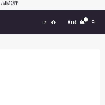
ER /WHATSAPP
Pretraga
0
rsd