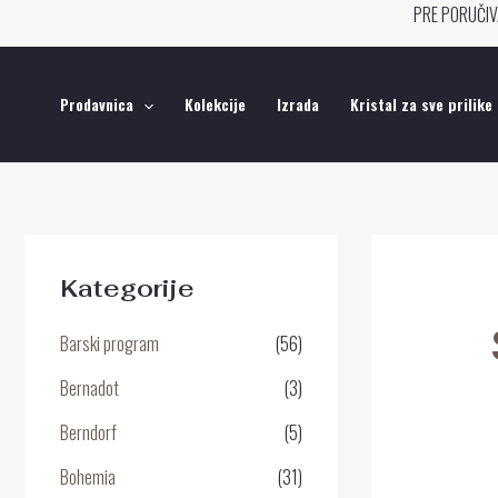
Pređi
PRE PORUČIV
na
sadržaj
Prodavnica
Kolekcije
Izrada
Kristal za sve prilike
Kategorije
Barski program
(56)
Bernadot
(3)
Berndorf
(5)
Bohemia
(31)