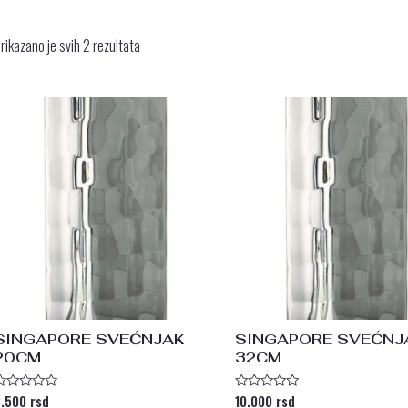
rikazano je svih 2 rezultata
SINGAPORE SVEĆNJAK
SINGAPORE SVEĆNJ
20CM
32CM
8.500
rsd
10.000
rsd
cenjeno
Ocenjeno