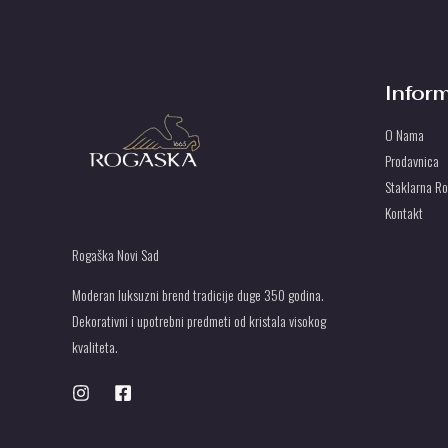
2
P
7
r
.
s
O
0
d
0
.
Infor
P
0
U
r
O Nama
s
Prodavnica
S
d
Staklarna R
.
T
Kontakt
U
Rogaška Novi Sad
Moderan luksuzni brend tradicije duge 350 godina.
Dekorativni i upotrebni predmeti od kristala visokog
kvaliteta.