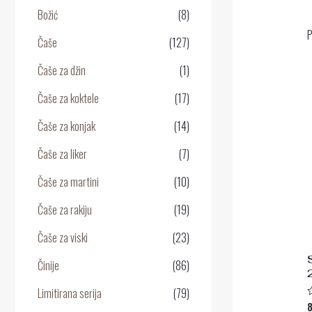
Božić
(8)
P
Čaše
(127)
Čaše za džin
(1)
Čaše za koktele
(17)
Čaše za konjak
(14)
Čaše za liker
(7)
Čaše za martini
(10)
Čaše za rakiju
(19)
Čaše za viski
(23)
Činije
(86)
Limitirana serija
(79)
O