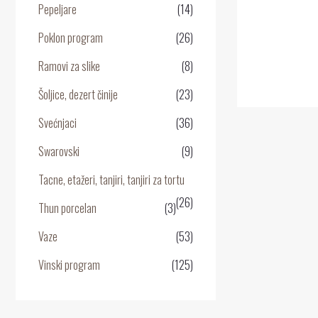
Pepeljare
(14)
0
o
5
Poklon program
(26)
Ramovi za slike
(8)
Šoljice, dezert činije
(23)
Svećnjaci
(36)
Swarovski
(9)
Tacne, etažeri, tanjiri, tanjiri za tortu
(26)
Thun porcelan
(3)
Vaze
(53)
Vinski program
(125)