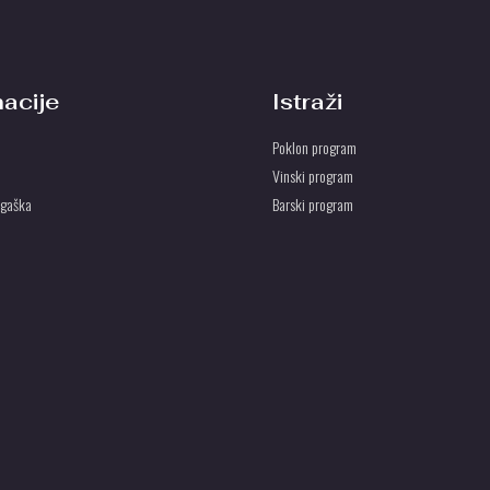
macije
Istraži
Poklon program
Vinski program
ogaška
Barski program