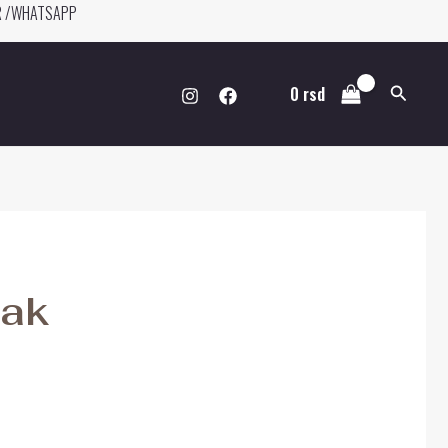
ER /WHATSAPP
Pretraga
0
rsd
jak