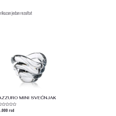
rikazan jedan rezultat
AZZURO MINI SVEĆNJAK
4.000
rsd
cenjeno
sa