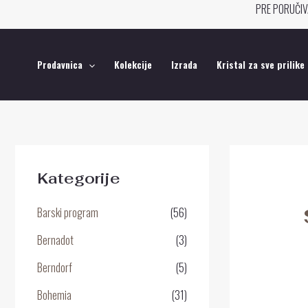
Pređi
PRE PORUČIV
na
sadržaj
Prodavnica
Kolekcije
Izrada
Kristal za sve prilike
Kategorije
Barski program
(56)
Bernadot
(3)
Berndorf
(5)
Bohemia
(31)