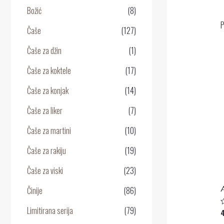
Božić
(8)
P
Čaše
(127)
Čaše za džin
(1)
Čaše za koktele
(17)
Čaše za konjak
(14)
Čaše za liker
(7)
Čaše za martini
(10)
Čaše za rakiju
(19)
Čaše za viski
(23)
Činije
(86)
Limitirana serija
(79)
O