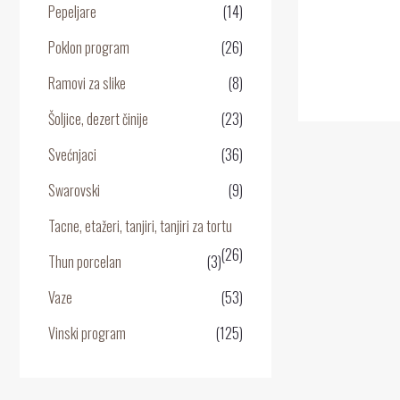
0
Pepeljare
(14)
o
5
Poklon program
(26)
Ramovi za slike
(8)
Šoljice, dezert činije
(23)
Svećnjaci
(36)
Swarovski
(9)
Tacne, etažeri, tanjiri, tanjiri za tortu
(26)
Thun porcelan
(3)
Vaze
(53)
Vinski program
(125)