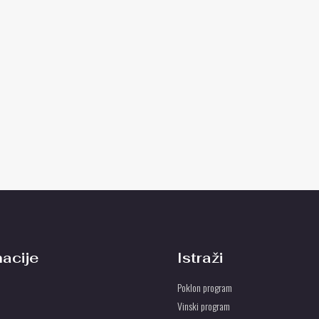
macije
Istraži
Poklon program
Vinski program