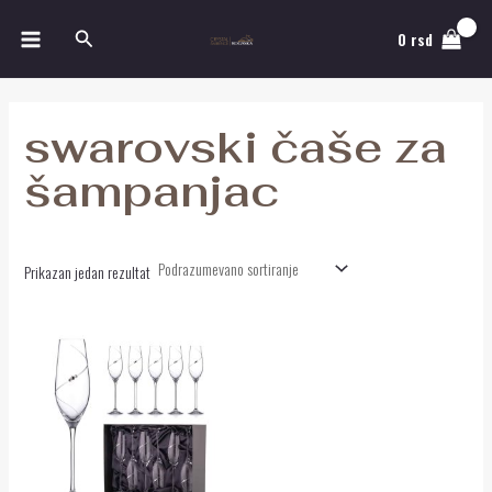
Pređi
MAIN
Pretraga
na
0
rsd
MENU
sadržaj
swarovski čaše za
šampanjac
Prikazan jedan rezultat