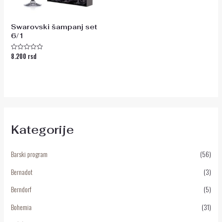
Swarovski šampanj set
6/1
8.200
rsd
Ocenjeno
sa
0
od
5
Kategorije
Barski program
(56)
Bernadot
(3)
Berndorf
(5)
Bohemia
(31)