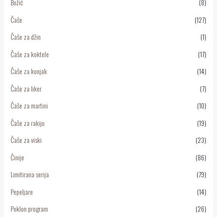
Božić
(8)
Čaše
(127)
Čaše za džin
(1)
Čaše za koktele
(17)
Čaše za konjak
(14)
Čaše za liker
(7)
Čaše za martini
(10)
Čaše za rakiju
(19)
Čaše za viski
(23)
Činije
(86)
Limitirana serija
(79)
Pepeljare
(14)
Poklon program
(26)