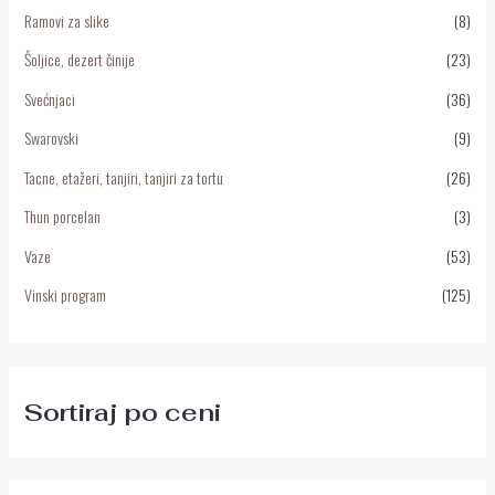
Ramovi za slike
(8)
Šoljice, dezert činije
(23)
Svećnjaci
(36)
Swarovski
(9)
Tacne, etažeri, tanjiri, tanjiri za tortu
(26)
Thun porcelan
(3)
Vaze
(53)
Vinski program
(125)
Sortiraj po ceni