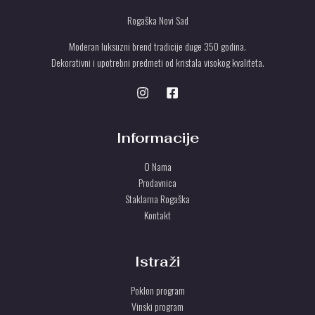
0
d
N
i
.
0
.
P
Rogaška Novi Sad
l
0
0
A
a
0
U
:
0
Moderan luksuzni brend tradicije duge 350 godina.
r
P
2
Dekorativni i upotrebni predmeti od kristala visokog kvaliteta.
s
S
7
r
d
.
s
O
.
0
d
T
0
.
P
0
U
U
r
Informacije
s
S
d
O Nama
.
T
Prodavnica
U
Staklarna Rogaška
Kontakt
Istraži
Poklon program
Vinski program