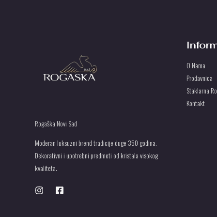
2
P
7
r
.
s
O
0
d
0
.
Infor
P
0
U
r
O Nama
s
Prodavnica
S
d
Staklarna R
.
T
Kontakt
U
Rogaška Novi Sad
Moderan luksuzni brend tradicije duge 350 godina.
Dekorativni i upotrebni predmeti od kristala visokog
kvaliteta.