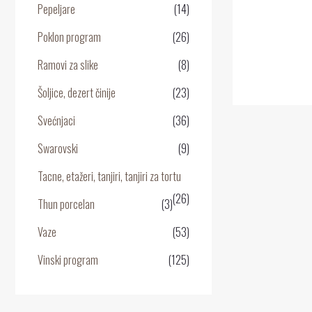
Pepeljare
(14)
0
o
5
Poklon program
(26)
Ramovi za slike
(8)
Šoljice, dezert činije
(23)
Svećnjaci
(36)
Swarovski
(9)
Tacne, etažeri, tanjiri, tanjiri za tortu
(26)
Thun porcelan
(3)
Vaze
(53)
Vinski program
(125)