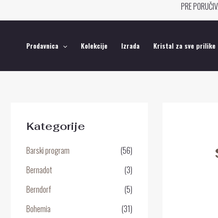
Pređi
PRE PORUČIV
na
sadržaj
Prodavnica
Kolekcije
Izrada
Kristal za sve prilike
Kategorije
Barski program
(56)
Bernadot
(3)
Berndorf
(5)
Bohemia
(31)