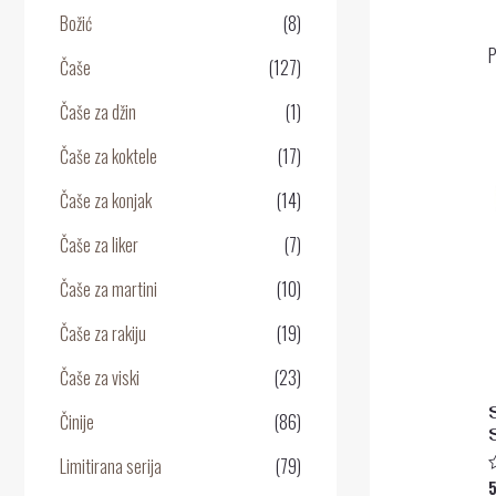
Božić
(8)
P
Čaše
(127)
Čaše za džin
(1)
Čaše za koktele
(17)
Čaše za konjak
(14)
Čaše za liker
(7)
Čaše za martini
(10)
Čaše za rakiju
(19)
Čaše za viski
(23)
Činije
(86)
Limitirana serija
(79)
O