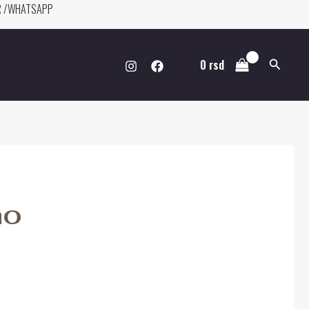
ER /WHATSAPP
Pretraga
0
rsd
no