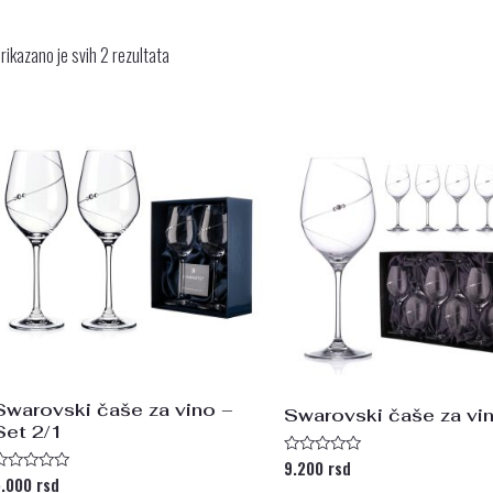
rikazano je svih 2 rezultata
Swarovski čaše za vino –
Swarovski čaše za vi
Set 2/1
9.200
rsd
Ocenjeno
sa
5.000
rsd
cenjeno