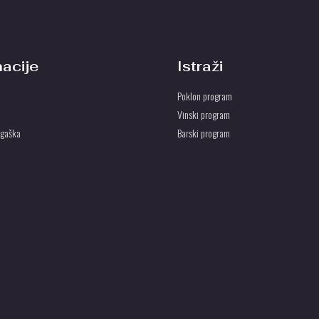
macije
Istraži
Poklon program
Vinski program
ogaška
Barski program