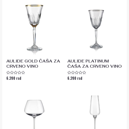
AULIDE GOLD ČAŠA ZA
AULIDE PLATINUM
CRVENO VINO
ČAŠA ZA CRVENO VINO
6.200
rsd
6.200
rsd
Ocenjeno
Ocenjeno
sa
sa
0
0
od
od
5
5