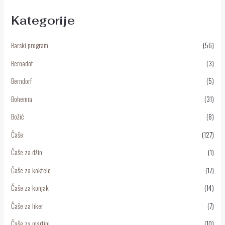
Kategorije
Barski program
(56)
Bernadot
(3)
Berndorf
(5)
Bohemia
(31)
Božić
(8)
Čaše
(127)
Čaše za džin
(1)
Čaše za koktele
(17)
Čaše za konjak
(14)
Čaše za liker
(7)
Čaše za martini
(10)