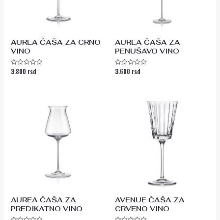
AUREA ČAŠA ZA CRNO
AUREA ČAŠA ZA
VINO
PENUŠAVO VINO
3.800
rsd
3.600
rsd
Ocenjeno
Ocenjeno
sa
sa
0
0
od
od
5
5
AUREA ČAŠA ZA
AVENUE ČAŠA ZA
PREDIKATNO VINO
CRVENO VINO