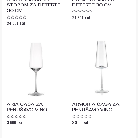
STOPOM ZA DEZERTE
DEZERTE 30 CM
30 CM
20.500
rsd
Ocenjeno
sa
24.500
rsd
Ocenjeno
0
sa
od
0
5
od
5
ARIA ČAŠA ZA
ARMONIA ČAŠA ZA
PENUŠAVO VINO
PENUŠAVO VINO
3.600
rsd
3.800
rsd
Ocenjeno
Ocenjeno
sa
sa
0
0
od
od
5
5