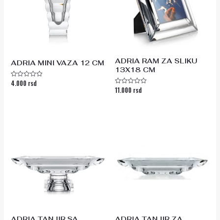
ADRIA RAM ZA SLIKU
ADRIA MINI VAZA 12 CM
13X18 CM
4.000
rsd
Ocenjeno
11.000
rsd
sa
Ocenjeno
0
sa
od
0
5
od
5
ADRIA TANJIR SA
ADRIA TANJIR ZA