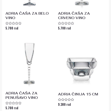
ADRIA ČAŠA ZA BELO
ADRIA ČAŠA ZA
VINO
CRVENO VINO
5.700
rsd
5.700
rsd
Ocenjeno
Ocenjeno
sa
sa
0
0
od
od
5
5
ADRIA ČAŠA ZA
ADRIA ČINIJA 15 CM
PENUŠAVO VINO
9.300
rsd
Ocenjeno
5.700
rsd
sa
Ocenjeno
0
sa