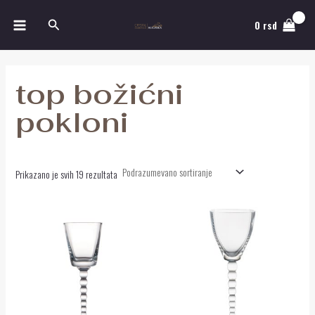
Pređi
MAIN
Pretraga
na
0
rsd
MENU
sadržaj
top božićni
pokloni
Prikazano je svih 19 rezultata