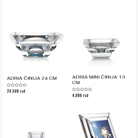
od
0
5
od
5
ADRIA MINI ČINIJA 13
ADRIA ČINIJA 24 CM
CM
24.500
rsd
Ocenjeno
4.000
rsd
sa
Ocenjeno
0
sa
od
0
5
od
5