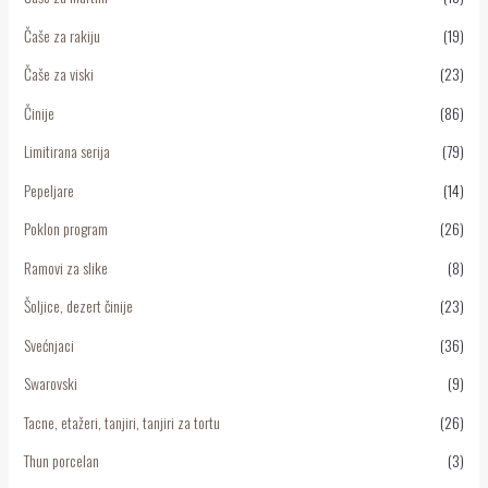
Čaše za rakiju
(19)
Čaše za viski
(23)
Činije
(86)
Limitirana serija
(79)
Pepeljare
(14)
Poklon program
(26)
Ramovi za slike
(8)
Šoljice, dezert činije
(23)
Svećnjaci
(36)
Swarovski
(9)
Tacne, etažeri, tanjiri, tanjiri za tortu
(26)
Thun porcelan
(3)