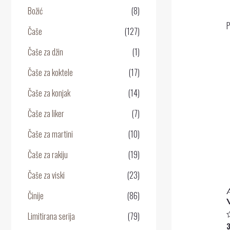
Božić
(8)
P
Čaše
(127)
Čaše za džin
(1)
Čaše za koktele
(17)
Čaše za konjak
(14)
Čaše za liker
(7)
Čaše za martini
(10)
Čaše za rakiju
(19)
Čaše za viski
(23)
Činije
(86)
Limitirana serija
(79)
O