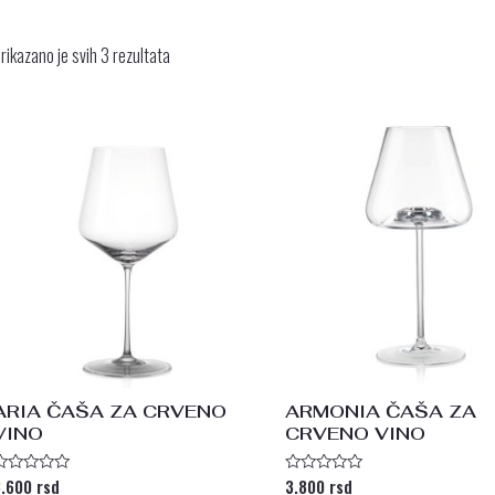
rikazano je svih 3 rezultata
ARIA ČAŠA ZA CRVENO
ARMONIA ČAŠA ZA
VINO
CRVENO VINO
3.600
rsd
3.800
rsd
cenjeno
Ocenjeno