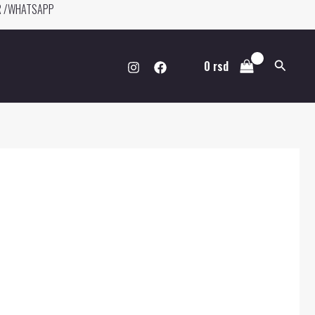
ER /WHATSAPP
Pretraga
0
rsd