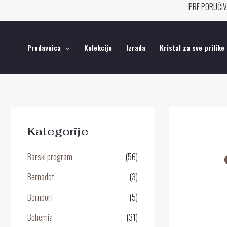
Pređi
PRE PORUČIV
na
sadržaj
Prodavnica
Kolekcije
Izrada
Kristal za sve prilike
Kategorije
Barski program
(56)
Bernadot
(3)
Berndorf
(5)
Bohemia
(31)