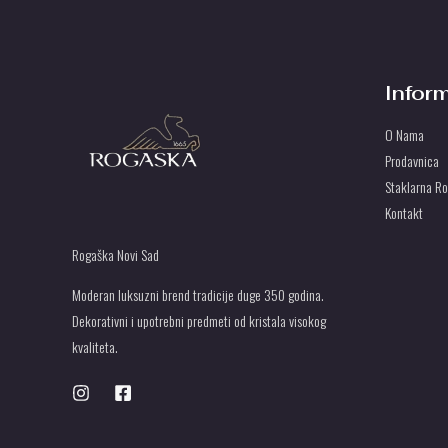
2
P
7
r
.
s
O
0
d
0
.
Infor
P
0
U
r
O Nama
s
Prodavnica
S
d
Staklarna R
.
T
Kontakt
U
Rogaška Novi Sad
Moderan luksuzni brend tradicije duge 350 godina.
Dekorativni i upotrebni predmeti od kristala visokog
kvaliteta.