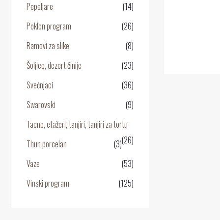
Pepeljare
(14)
0
o
5
Poklon program
(26)
Ramovi za slike
(8)
Šoljice, dezert činije
(23)
Svećnjaci
(36)
Swarovski
(9)
Tacne, etažeri, tanjiri, tanjiri za tortu
(26)
Thun porcelan
(3)
Vaze
(53)
Vinski program
(125)