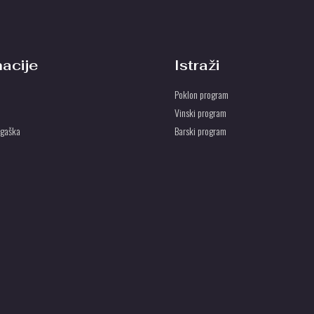
macije
Istraži
Poklon program
Vinski program
ogaška
Barski program