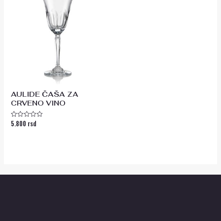
AULIDE ČAŠA ZA
CRVENO VINO
5.800
rsd
Ocenjeno
sa
0
od
5