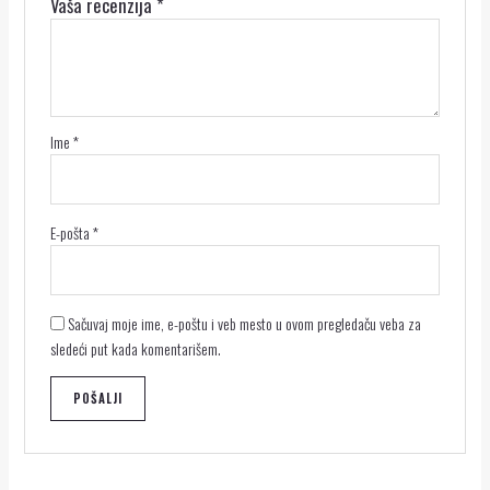
Vaša recenzija
*
Ime
*
E-pošta
*
Sačuvaj moje ime, e-poštu i veb mesto u ovom pregledaču veba za
sledeći put kada komentarišem.