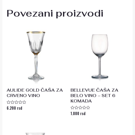
Povezani proizvodi
AULIDE GOLD ČAŠA ZA
BELLEVUE ČAŠA ZA
CRVENO VINO
BELO VINO – SET 6
KOMADA
6.200
rsd
Ocenjeno
sa
1.800
rsd
Ocenjeno
0
sa
od
0
5
od
5