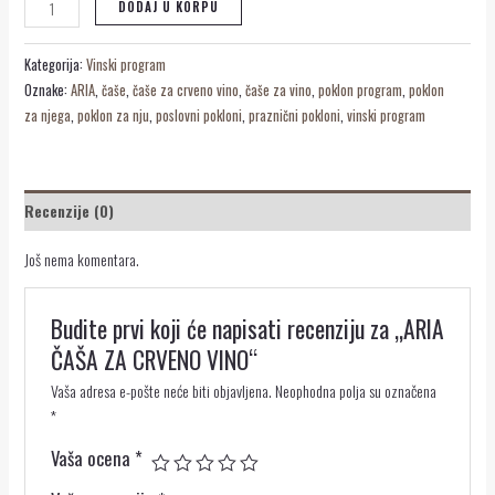
DODAJ U KORPU
Kategorija:
Vinski program
Oznake:
ARIA
,
čaše
,
čaše za crveno vino
,
čaše za vino
,
poklon program
,
poklon
za njega
,
poklon za nju
,
poslovni pokloni
,
praznični pokloni
,
vinski program
Recenzije (0)
Još nema komentara.
Budite prvi koji će napisati recenziju za „ARIA
ČAŠA ZA CRVENO VINO“
Vaša adresa e-pošte neće biti objavljena.
Neophodna polja su označena
*
Vaša ocena
*