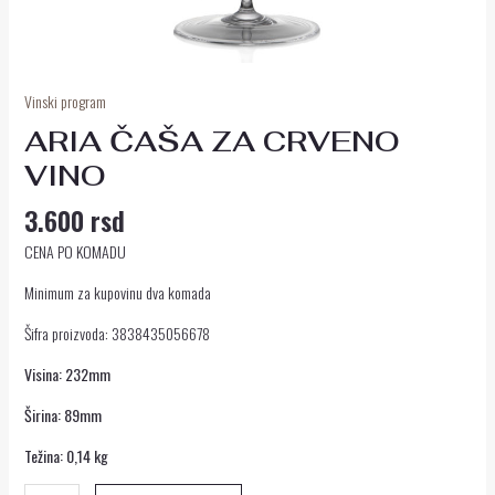
Vinski program
ARIA ČAŠA ZA CRVENO
VINO
3.600
rsd
CENA PO KOMADU
Minimum za kupovinu dva komada
Šifra proizvoda: 3838435056678
Visina: 232mm
Širina: 89mm
Težina: 0,14 kg