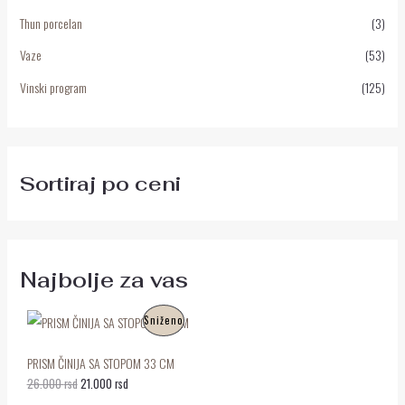
Thun porcelan
(3)
Vaze
(53)
Vinski program
(125)
Sortiraj po ceni
Najbolje za vas
O
T
P
Sniženo
r
r
i
e
R
g
n
PRISM ČINIJA SA STOPOM 33 CM
i
u
O
26.000
rsd
21.000
rsd
n
t
a
n