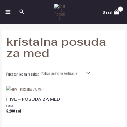
Pređi
MAIN
na
Pretraga
0
rsd
MENU
sadržaj
kristalna posuda
za med
Prikazan jedan rezultat
HIVE – POSUDA ZA MED
6.200
rsd
Ocenjeno
sa
0
od
5