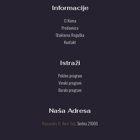
U
r
Informacije
s
S
d
O Nama
.
T
Prodavnica
U
Staklarna Rogaška
Kontakt
Istraži
Poklon program
Vinski program
Barski program
Naša Adresa
Dunavska 11, Novi Sad
, Serbia 21000