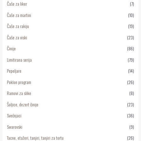
Čaše za liker
(7)
Čaše za martini
(10)
Čaše za rakiju
(19)
Čaše za viski
(23)
Činije
(86)
Limitirana serija
(79)
Pepeljare
(14)
Poklon program
(26)
Ramovi za slike
(8)
Šoljice, dezert činije
(23)
Svećnjaci
(36)
Swarovski
(9)
Tacne, etažeri, tanjiri, tanjiri za tortu
(26)