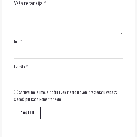
Vaša recenzija
*
Ime
*
E-pošta
*
Sačuvaj moje ime, e-poštu i veb mesto u ovom pregledaču veba za
sledeći put kada komentarišem.