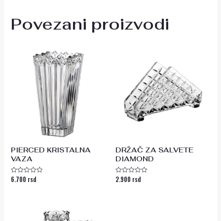
Povezani proizvodi
PIERCED KRISTALNA
DRŽAČ ZA SALVETE
VAZA
DIAMOND
6.700
rsd
2.900
rsd
Ocenjeno
Ocenjeno
sa
sa
0
0
od
od
5
5