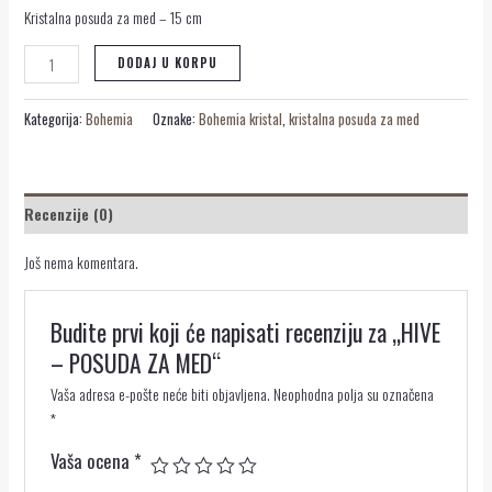
Kristalna posuda za med – 15 cm
DODAJ U KORPU
Kategorija:
Bohemia
Oznake:
Bohemia kristal
,
kristalna posuda za med
Recenzije (0)
Još nema komentara.
Budite prvi koji će napisati recenziju za „HIVE
– POSUDA ZA MED“
Vaša adresa e-pošte neće biti objavljena.
Neophodna polja su označena
*
Vaša ocena
*