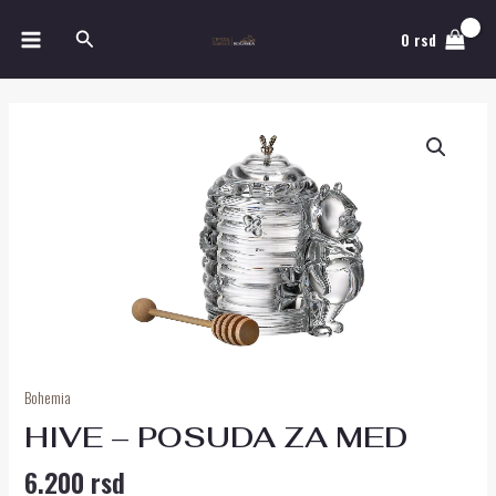
Pređi
MAIN
Pretraga
na
0
rsd
MENU
sadržaj
HIVE
-
POSUDA
ZA
MED
količina
Bohemia
HIVE – POSUDA ZA MED
6.200
rsd