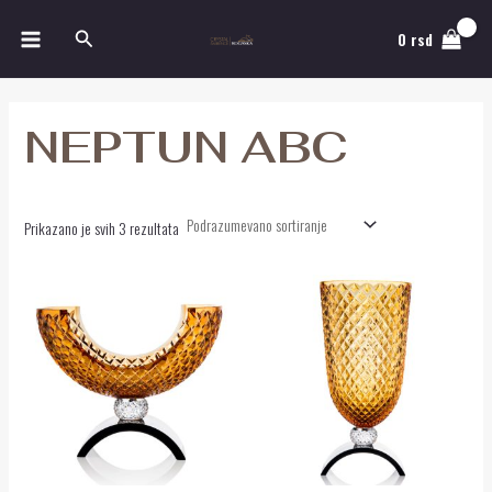
Pređi
MAIN
Pretraga
na
0
rsd
MENU
sadržaj
NEPTUN ABC
Prikazano je svih 3 rezultata