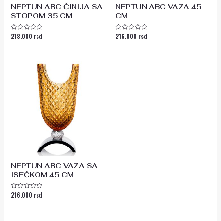
NEPTUN ABC ČINIJA SA
NEPTUN ABC VAZA 45
STOPOM 35 CM
CM
218.000
rsd
216.000
rsd
Ocenjeno
Ocenjeno
sa
sa
0
0
od
od
5
5
NEPTUN ABC VAZA SA
ISEČKOM 45 CM
216.000
rsd
Ocenjeno
sa
0
od
5