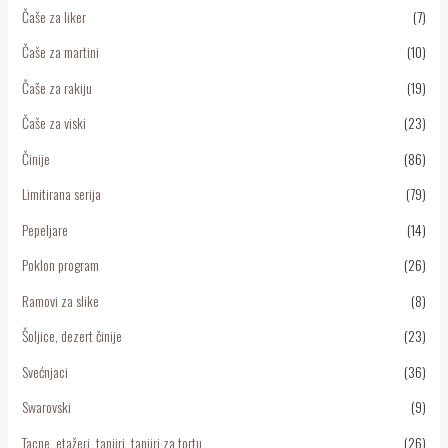
Čaše za liker
(7)
Čaše za martini
(10)
Čaše za rakiju
(19)
Čaše za viski
(23)
Činije
(86)
Limitirana serija
(79)
Pepeljare
(14)
Poklon program
(26)
Ramovi za slike
(8)
Šoljice, dezert činije
(23)
Svećnjaci
(36)
Swarovski
(9)
Tacne, etažeri, tanjiri, tanjiri za tortu
(26)