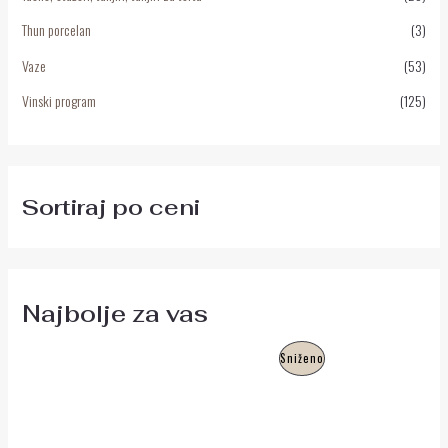
Thun porcelan
(3)
Vaze
(53)
Vinski program
(125)
Sortiraj po ceni
Najbolje za vas
O
T
P
Sniženo
r
r
i
e
R
g
n
i
u
O
n
t