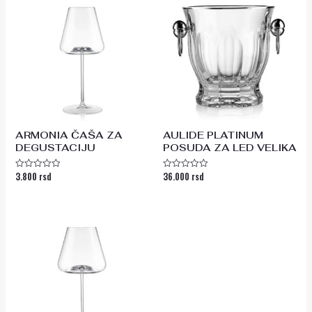
ARMONIA ČAŠA ZA
AULIDE PLATINUM
DEGUSTACIJU
POSUDA ZA LED VELIKA
3.800
rsd
36.000
rsd
Ocenjeno
Ocenjeno
sa
sa
0
0
od
od
5
5