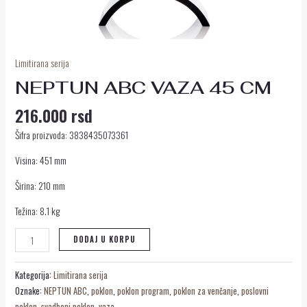
Limitirana serija
NEPTUN ABC VAZA 45 CM
216.000
rsd
Šifra proizvoda: 3838435073361
Visina: 451 mm
Širina: 210 mm
Težina: 8.1 kg
DODAJ U KORPU
Kategorija:
Limitirana serija
Oznake:
NEPTUN ABC
,
poklon
,
poklon program
,
poklon za venčanje
,
poslovni
poklon
,
svadbeni poklon
,
vaza