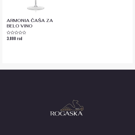
ARMONIA ČAŠA ZA
BELO VINO
3.800
rsd
Ocenjeno
sa
0
od
5