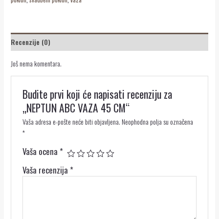
Recenzije (0)
Još nema komentara.
Budite prvi koji će napisati recenziju za
„NEPTUN ABC VAZA 45 CM“
Vaša adresa e-pošte neće biti objavljena.
Neophodna polja su označena
*
Vaša ocena
*
Vaša recenzija
*