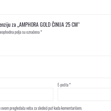
recenziju za „AMPHORA GOLD ČINIJA 25 CM“
eophodna polja su označena
*
E-pošta
*
 u ovom pregledaču veba za sledeći put kada komentarišem.