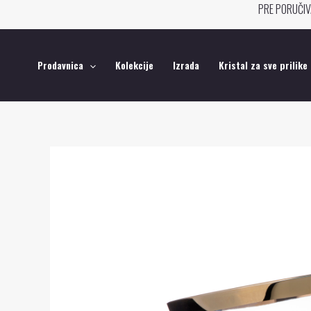
Pređi
PRE PORUČIV
na
sadržaj
Prodavnica
Kolekcije
Izrada
Kristal za sve prilike