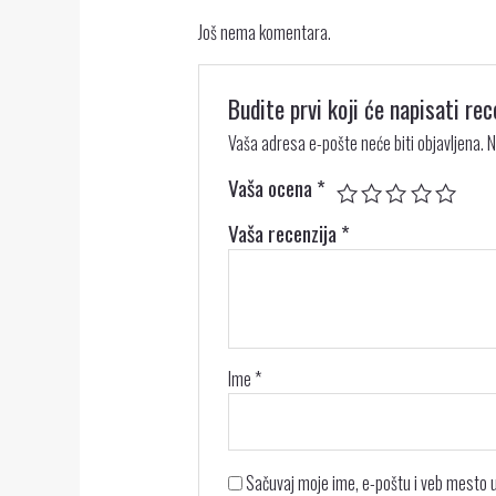
Još nema komentara.
Budite prvi koji će napisati 
Vaša adresa e-pošte neće biti objavljena.
N
Vaša ocena
*
Vaša recenzija
*
Ime
*
Sačuvaj moje ime, e-poštu i veb mesto