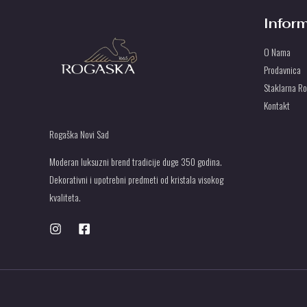
Infor
O Nama
Prodavnica
Staklarna R
Kontakt
Rogaška Novi Sad
Moderan luksuzni brend tradicije duge 350 godina.
Dekorativni i upotrebni predmeti od kristala visokog
kvaliteta.