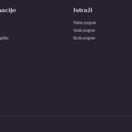
macije
Istraži
Poklon program
Vinski program
ogaška
Barski program