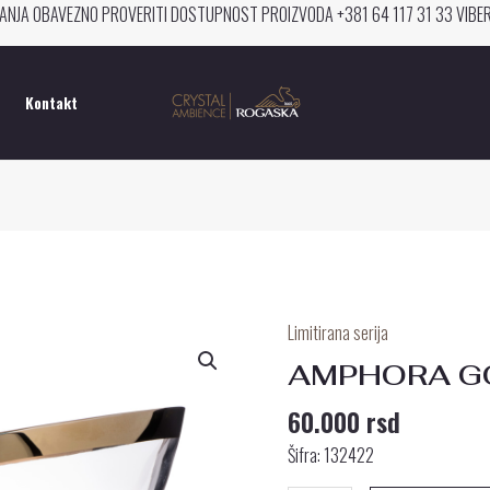
ANJA OBAVEZNO PROVERITI DOSTUPNOST PROIZVODA +381 64 117 31 33 VIB
Kontakt
Limitirana serija
AMPHORA
GOLD
AMPHORA GO
ČINIJA
60.000
rsd
25
CM
Šifra:
132422
količina