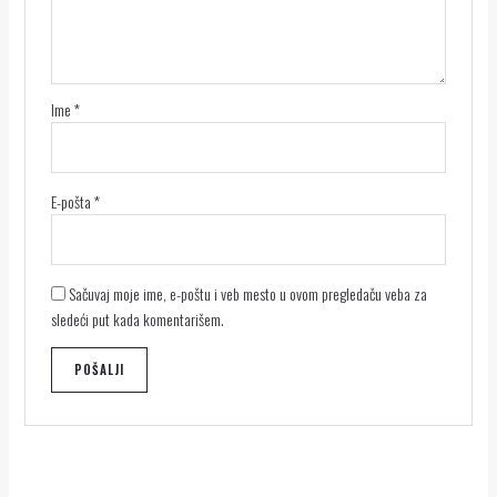
Ime
*
E-pošta
*
Sačuvaj moje ime, e-poštu i veb mesto u ovom pregledaču veba za
sledeći put kada komentarišem.