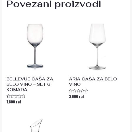
Povezani proizvodi
BELLEVUE ČAŠA ZA
ARIA ČAŠA ZA BELO
BELO VINO – SET 6
VINO
KOMADA
3.600
rsd
Ocenjeno
sa
1.800
rsd
Ocenjeno
0
sa
od
0
5
od
5