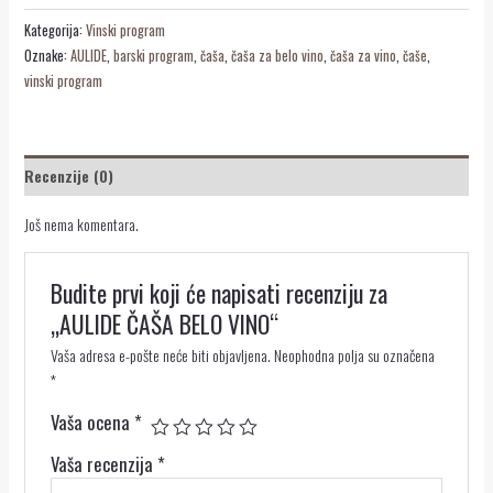
Kategorija:
Vinski program
Oznake:
AULIDE
,
barski program
,
čaša
,
čaša za belo vino
,
čaša za vino
,
čaše
,
vinski program
Recenzije (0)
Još nema komentara.
Budite prvi koji će napisati recenziju za
„AULIDE ČAŠA BELO VINO“
Vaša adresa e-pošte neće biti objavljena.
Neophodna polja su označena
*
Vaša ocena
*
Vaša recenzija
*