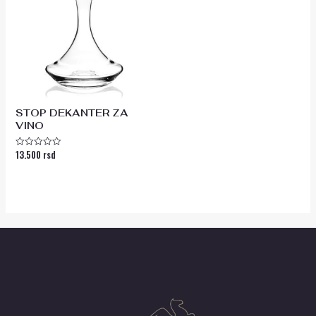
STOP DEKANTER ZA
VINO
13.500
rsd
Ocenjeno
sa
0
od
5