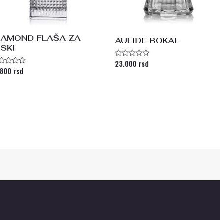
IAMOND FLAŠA ZA
AULIDE BOKAL
ISKI
23.000
rsd
Ocenjeno
sa
.800
rsd
enjeno
0
a
od
5