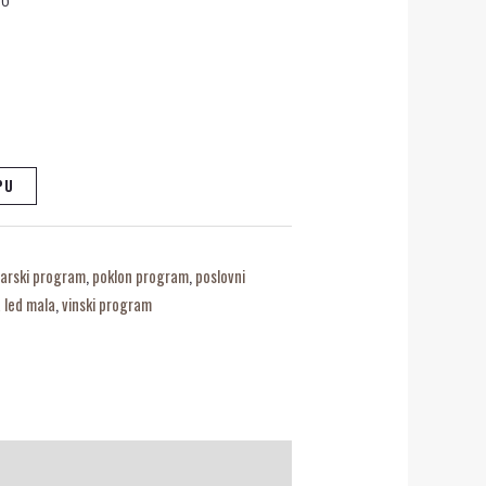
PU
arski program
,
poklon program
,
poslovni
 led mala
,
vinski program