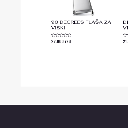
90 DEGREES FLAŠA ZA
D
VISKI
V
22.000
rsd
21
Ocenjeno
Oc
sa
s
0
0
od
od
5
5