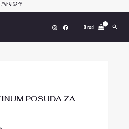
ER /WHATSAPP
Pretraga
0
rsd
TINUM POSUDA ZA
66