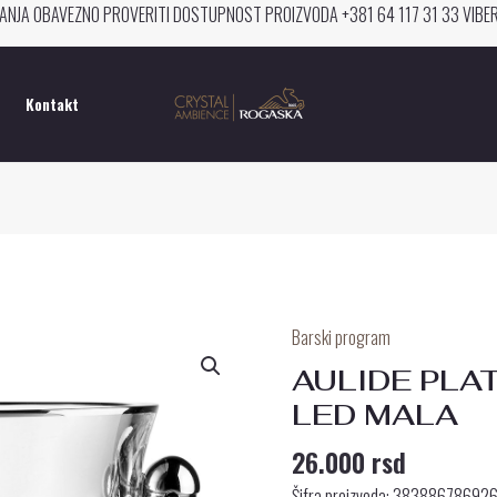
ANJA OBAVEZNO PROVERITI DOSTUPNOST PROIZVODA +381 64 117 31 33 VIB
Kontakt
Barski program
AULIDE
PLATINUM
AULIDE PLA
POSUDA
LED MALA
ZA
26.000
rsd
LED
MALA
Šifra proizvoda: 38388678692