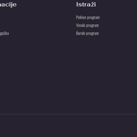
macije
Istraži
Poklon program
Vinski program
ogaška
Barski program