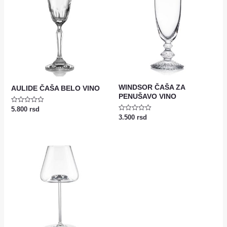
WINDSOR ČAŠA ZA
AULIDE ČAŠA BELO VINO
PENUŠAVO VINO
Ocenjeno
5.800
rsd
sa
Ocenjeno
3.500
rsd
0
sa
od
0
5
od
5