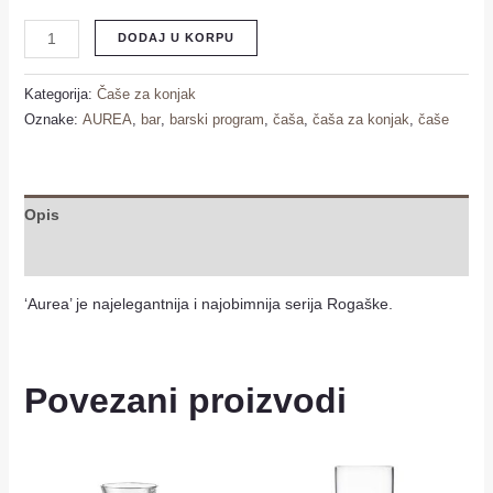
DODAJ U KORPU
Kategorija:
Čaše za konjak
Oznake:
AUREA
,
bar
,
barski program
,
čaša
,
čaša za konjak
,
čaše
Opis
Recenzije (0)
‘Aurea’ je najelegantnija i najobimnija serija Rogaške.
Povezani proizvodi