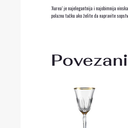
‘Aurea’ je najelegantnija i najobimnija vinsk
polaznu tačku ako želite da napravite sopstv
Povezani