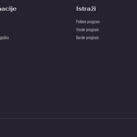
macije
Istraži
Poklon program
Vinski program
ogaška
Barski program