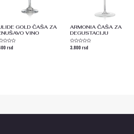
ULIDE GOLD ČAŠA ZA
ARMONIA ČAŠA ZA
ENUŠAVO VINO
DEGUSTACIJU
400
rsd
3.800
rsd
enjeno
Ocenjeno
a
sa
0
od
5