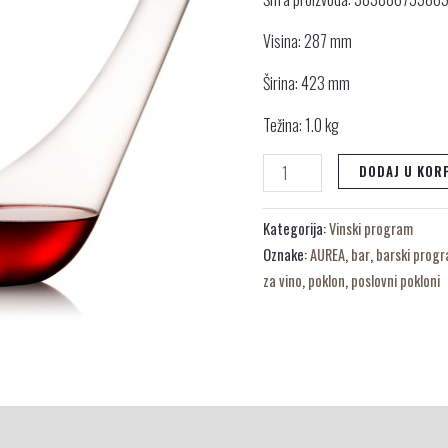
Visina: 287 mm
Širina: 423 mm
Težina: 1.0 kg
DODAJ U KOR
Kategorija:
Vinski program
Oznake:
AUREA
,
bar
,
barski prog
za vino
,
poklon
,
poslovni pokloni