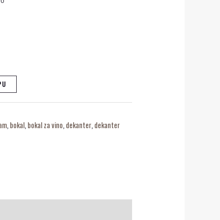
PU
ram
,
bokal
,
bokal za vino
,
dekanter
,
dekanter