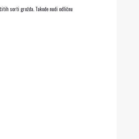
ičitih sorti grožđa. Takođe nudi odličnu