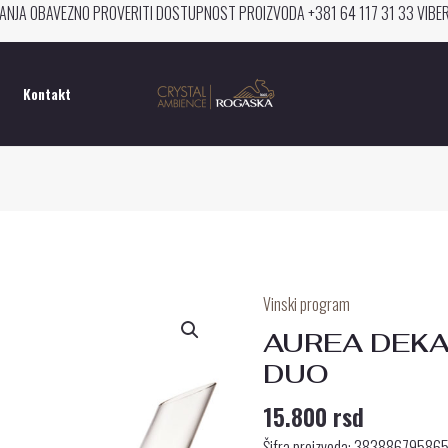
ANJA OBAVEZNO PROVERITI DOSTUPNOST PROIZVODA +381 64 117 31 33 VIB
Kontakt
Vinski program
AUREA
DEKANTER
AUREA DEKA
ZA
DUO
VINO
15.800
rsd
DUO
količina
Šifra proizvoda: 38388679586