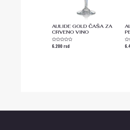
AULIDE GOLD ČAŠA ZA
A
CRVENO VINO
P
6.200
rsd
6.
Ocenjeno
Oc
sa
s
0
0
od
od
5
5