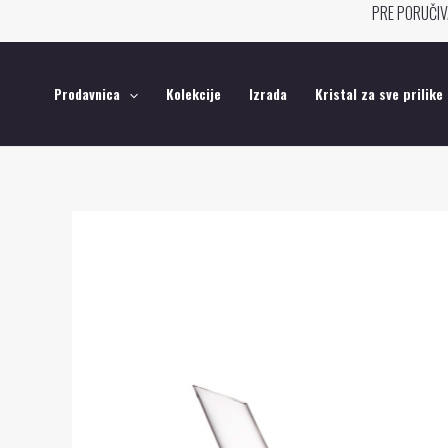
Pređi
PRE PORUČIV
na
sadržaj
Prodavnica
Kolekcije
Izrada
Kristal za sve prilike