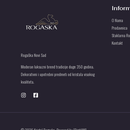
Infor
O Nama
Prodavnica
Staklarna R
Kontakt
Rogaška Novi Sad
Moderan luksuzni brend tradicije duge 350 godina.
Dekorativni i upotrebni predmeti od kristala visokog
kvaliteta.
© 2026 Kristal Rogaska. Powered by [DigitAM]