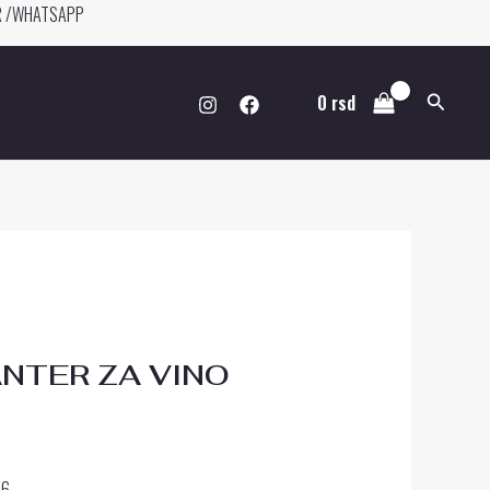
ER /WHATSAPP
Pretraga
0
rsd
NTER ZA VINO
56