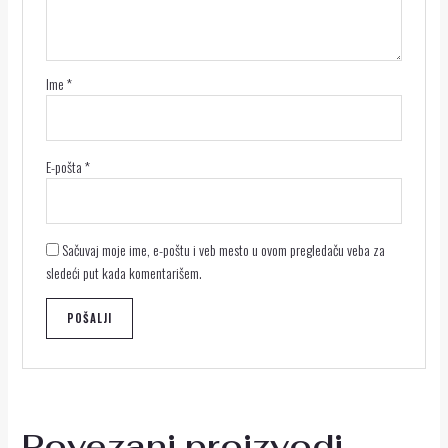
Ime
*
E-pošta
*
Sačuvaj moje ime, e-poštu i veb mesto u ovom pregledaču veba za
sledeći put kada komentarišem.
Povezani proizvodi