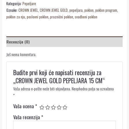
Kategorija:
Pepeljare
Oznake:
CROWN JEWEL
,
CROWN JEWEL GOLD
,
pepeljara
,
poklon
,
poklon program
,
poklon za nju
,
poslovni poklon
,
praznični poklon
,
svadbeni poklon
Recenzije (0)
Još nema komentara.
Budite prvi koji će napisati recenziju za
„CROWN JEWEL GOLD PEPELJARA 15 CM“
Vaša adresa e-pošte neće biti objavljena.
Neophodna polja su označena
*
Vaša ocena
*
Vaša recenzija
*