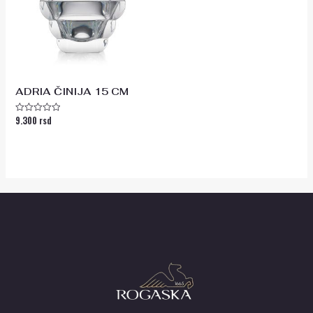
ADRIA ČINIJA 15 CM
9.300
rsd
Ocenjeno
sa
0
od
5