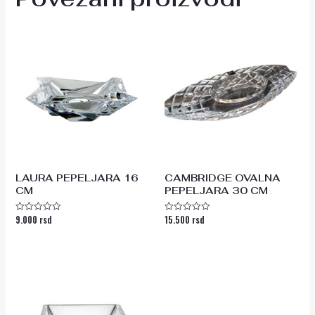
LAURA PEPELJARA 16
CAMBRIDGE OVALNA
CM
PEPELJARA 30 CM
9.000
rsd
15.500
rsd
Ocenjeno
Ocenjeno
sa
sa
0
0
od
od
5
5