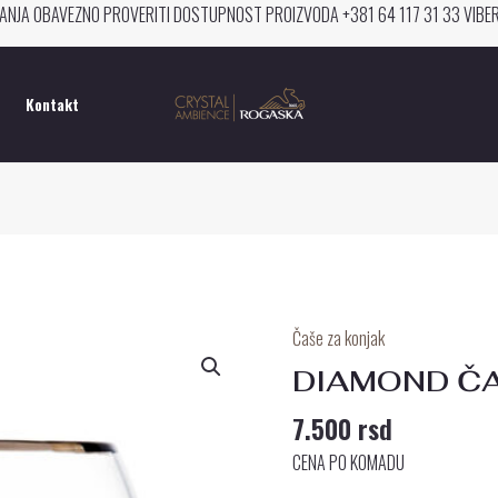
ANJA OBAVEZNO PROVERITI DOSTUPNOST PROIZVODA +381 64 117 31 33 VIB
Kontakt
Čaše za konjak
DIAMOND
ČAŠA
DIAMOND Č
ZA
7.500
rsd
KONJAK
količina
CENA PO KOMADU