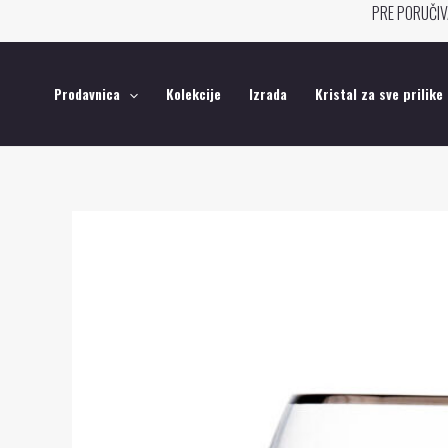
Pređi
PRE PORUČIV
na
sadržaj
Prodavnica
Kolekcije
Izrada
Kristal za sve prilike