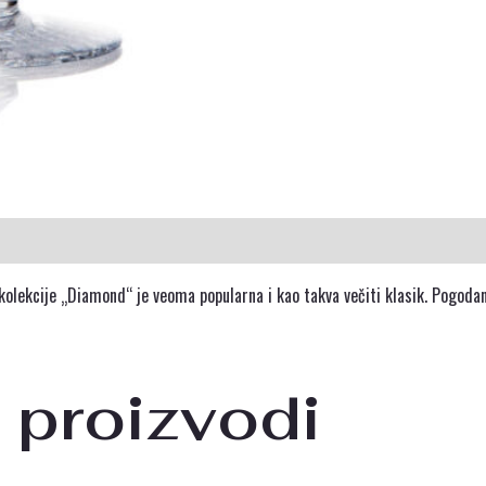
kolekcije „Diamond“ je veoma popularna i kao takva večiti klasik. Pogodan
 proizvodi