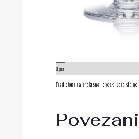
Opis
Recenzije (0)
Tradicionalna unakrsna „check“ šara sjajne 
Povezani