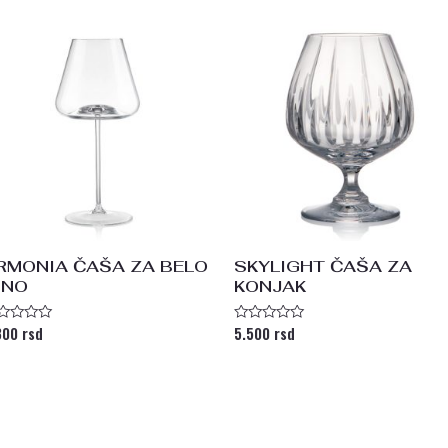
RMONIA ČAŠA ZA BELO
SKYLIGHT ČAŠA ZA
INO
KONJAK
800
rsd
5.500
rsd
enjeno
Ocenjeno
a
sa
0
od
5