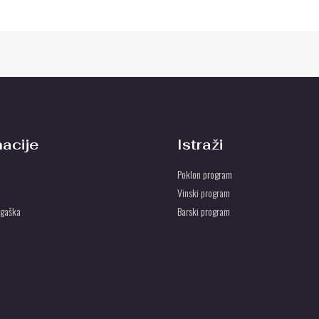
macije
Istraži
Poklon program
Vinski program
ogaška
Barski program