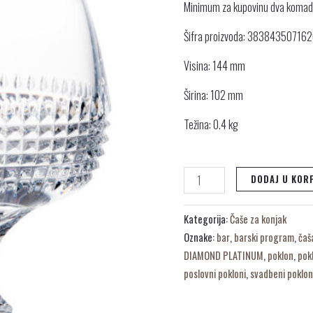
Minimum za kupovinu dva koma
Šifra proizvoda: 38384350716
Visina: 144 mm
Širina: 102 mm
Težina: 0.4 kg
DODAJ U KOR
Kategorija:
Čaše za konjak
Oznake:
bar
,
barski program
,
čaš
DIAMOND PLATINUM
,
poklon
,
pok
poslovni pokloni
,
svadbeni poklon