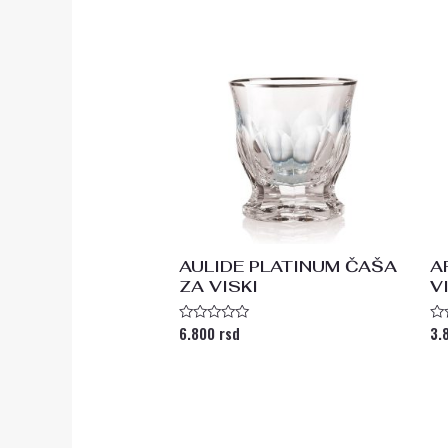
AULIDE PLATINUM ČAŠA
A
ZA VISKI
V
6.800
rsd
3.
Ocenjeno
Oc
sa
s
0
0
od
od
5
5