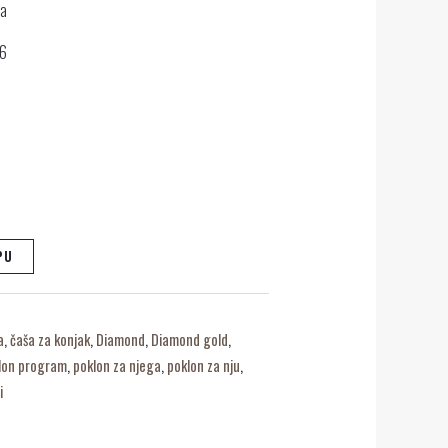
da
26
PU
a
,
čaša za konjak
,
Diamond
,
Diamond gold
,
lon program
,
poklon za njega
,
poklon za nju
,
i