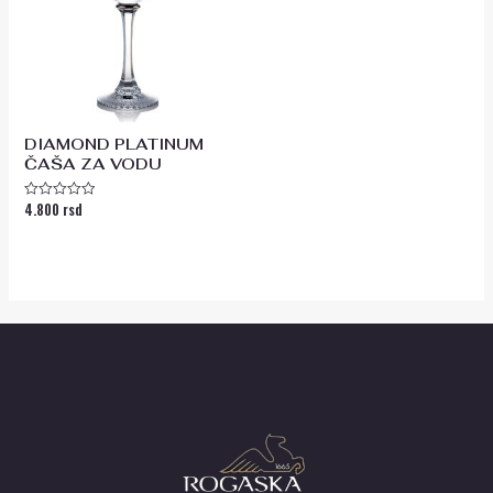
DIAMOND PLATINUM
ČAŠA ZA VODU
4.800
rsd
Ocenjeno
sa
0
od
5