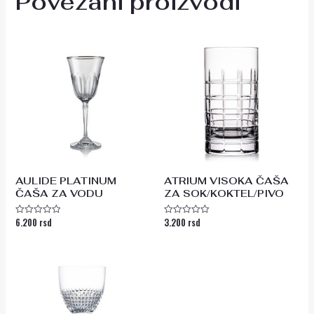
Povezani proizvodi
AULIDE PLATINUM
ATRIUM VISOKA ČAŠA
ČAŠA ZA VODU
ZA SOK/KOKTEL/PIVO
6.200
rsd
3.200
rsd
Ocenjeno
Ocenjeno
sa
sa
0
0
od
od
5
5