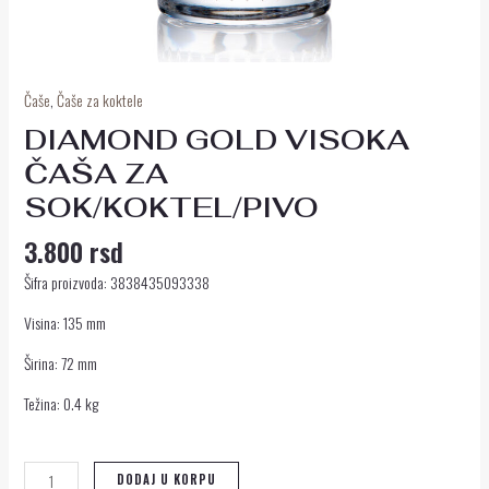
Čaše
,
Čaše za koktele
DIAMOND GOLD VISOKA
ČAŠA ZA
SOK/KOKTEL/PIVO
3.800
rsd
Šifra proizvoda: 3838435093338
Visina: 135 mm
Širina: 72 mm
Težina: 0.4 kg
DODAJ U KORPU