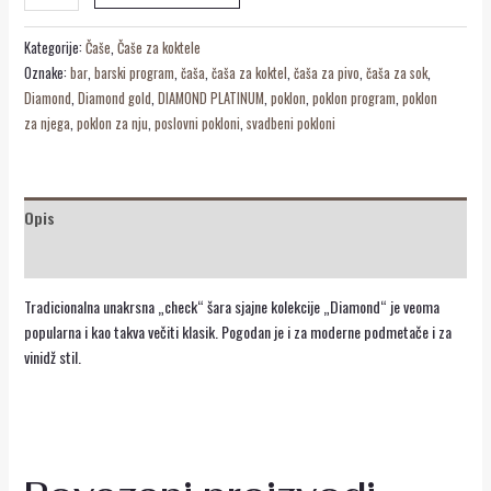
Kategorije:
Čaše
,
Čaše za koktele
Oznake:
bar
,
barski program
,
čaša
,
čaša za koktel
,
čaša za pivo
,
čaša za sok
,
Diamond
,
Diamond gold
,
DIAMOND PLATINUM
,
poklon
,
poklon program
,
poklon
za njega
,
poklon za nju
,
poslovni pokloni
,
svadbeni pokloni
Opis
Recenzije (0)
Tradicionalna unakrsna „check“ šara sjajne kolekcije „Diamond“ je veoma
popularna i kao takva večiti klasik. Pogodan je i za moderne podmetače i za
vinidž stil.