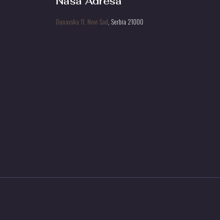
Naša Adresa
Dunavska 11, Novi Sad
, Serbia 21000