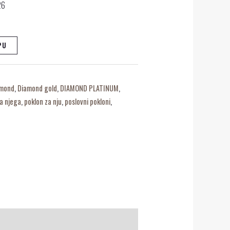
26
PU
amond
,
Diamond gold
,
DIAMOND PLATINUM
,
za njega
,
poklon za nju
,
poslovni pokloni
,