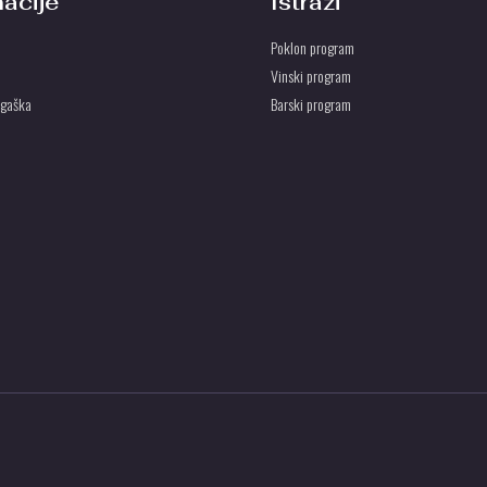
macije
Istraži
Poklon program
Vinski program
ogaška
Barski program