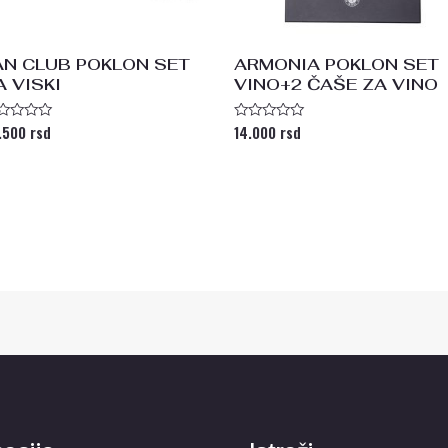
AN CLUB POKLON SET
ARMONIA POKLON SET
A VISKI
VINO+2 ČAŠE ZA VINO
.500
rsd
14.000
rsd
enjeno
Ocenjeno
a
sa
0
od
5