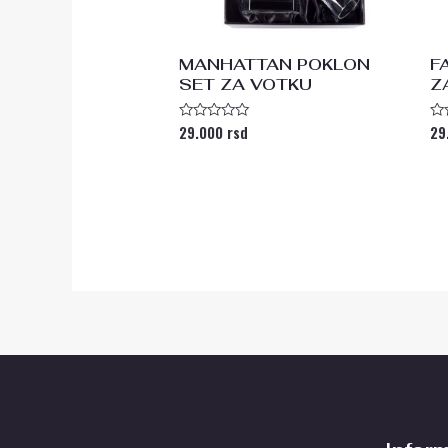
MANHATTAN POKLON
F
SET ZA VOTKU
Z
29.000
rsd
29
Ocenjeno
Oc
sa
s
0
0
od
od
5
5