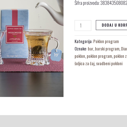
Šifra proizvoda: 38384350808
DODAJ U KOR
Kategorija:
Poklon program
Oznake:
bar
,
barski program
,
Di
poklon
,
poklon program
,
poklon 
šoljica za čaj
,
svadbeni pokloni