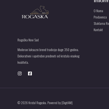
Infor
O Nama
Prodavnica
Staklarna R
Kontakt
Rogaška Novi Sad
Moderan luksuzni brend tradicije duge 350 godina.
Dekorativni i upotrebni predmeti od kristala visokog
kvaliteta.
© 2026 Kristal Rogaska. Powered by [DigitAM]