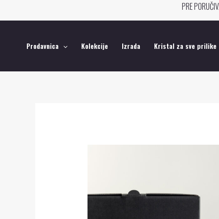
Pređi
PRE PORUČIV
na
sadržaj
Prodavnica
Kolekcije
Izrada
Kristal za sve prilike