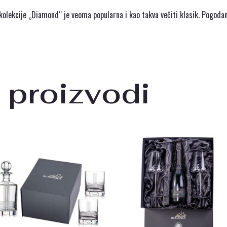
kolekcije „Diamond“ je veoma popularna i kao takva večiti klasik. Pogodan
 proizvodi