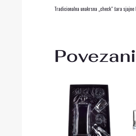
Tradicionalna unakrsna „check“ šara sjajne 
Povezani