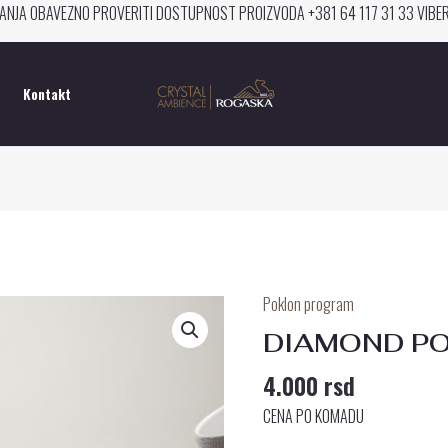
ANJA OBAVEZNO PROVERITI DOSTUPNOST PROIZVODA +381 64 117 31 33 VIB
Kontakt
Poklon program
DIAMOND
POKLON
DIAMOND PO
SET
4.000
rsd
ZA
ČAJ
CENA PO KOMADU
količina