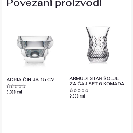
Povezani proizvodi
ARMUDI STAR ŠOLJE
ADRIA ČINIJA 15 CM
ZA ČAJ SET 6 KOMADA
9.300
rsd
Ocenjeno
2.500
rsd
sa
Ocenjeno
0
sa
od
0
5
od
5