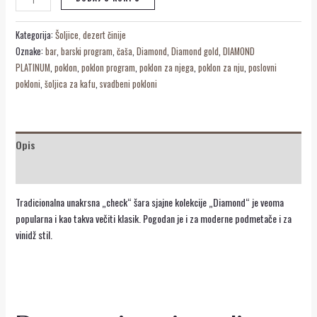
Kategorija:
Šoljice, dezert činije
Oznake:
bar
,
barski program
,
čaša
,
Diamond
,
Diamond gold
,
DIAMOND
PLATINUM
,
poklon
,
poklon program
,
poklon za njega
,
poklon za nju
,
poslovni
pokloni
,
šoljica za kafu
,
svadbeni pokloni
Opis
Recenzije (0)
Tradicionalna unakrsna „check“ šara sjajne kolekcije „Diamond“ je veoma
popularna i kao takva večiti klasik. Pogodan je i za moderne podmetače i za
vinidž stil.