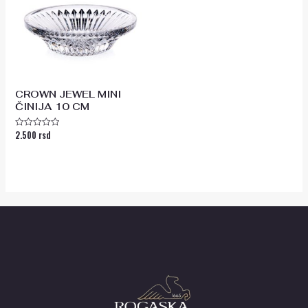
CROWN JEWEL MINI
ČINIJA 10 CM
2.500
rsd
Ocenjeno
sa
0
od
5