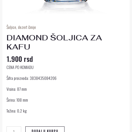
Šoljice, dezert činije
DIAMOND ŠOLJICA ZA
KAFU
1.900
rsd
CENA PO KOMADU
Šifra proizvoda: 3838435084206
Visina: 87 mm
Širina: 108 mm
Težina: 0.2 kg
DODAJ U KORPU