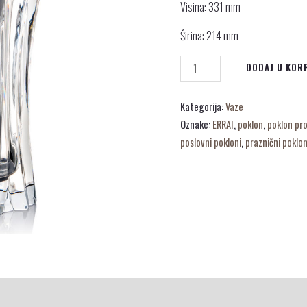
Visina: 331 mm
Širina: 214 mm
DODAJ U KOR
Kategorija:
Vaze
Oznake:
ERRAI
,
poklon
,
poklon pr
poslovni pokloni
,
praznični poklo