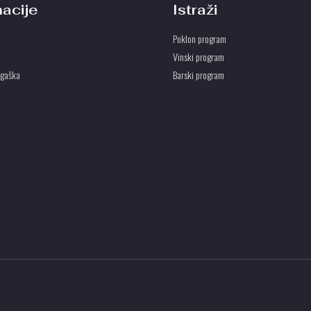
macije
Istraži
Poklon program
Vinski program
ogaška
Barski program