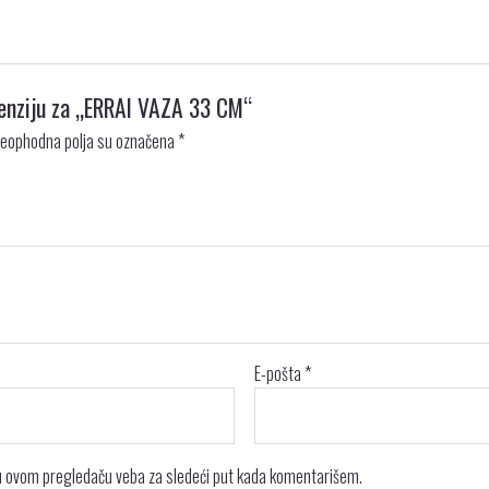
ecenziju za „ERRAI VAZA 33 CM“
eophodna polja su označena
*
E-pošta
*
 u ovom pregledaču veba za sledeći put kada komentarišem.