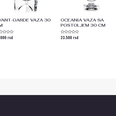
VANT-GARDE VAZA 30
OCEANIA VAZA SA
M
POSTOLJEM 30 CM
.000
rsd
23.500
rsd
enjeno
Ocenjeno
a
sa
0
od
5