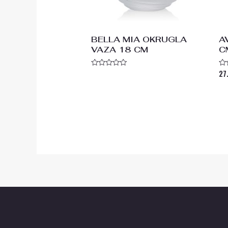
BELLA MIA OKRUGLA
A
VAZA 18 CM
C
27
Ocenjeno
Oc
sa
s
0
0
od
od
5
5