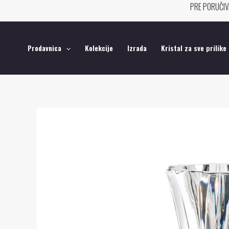
Pređi
PRE PORUČIV
na
sadržaj
Prodavnica
Kolekcije
Izrada
Kristal za sve prilike