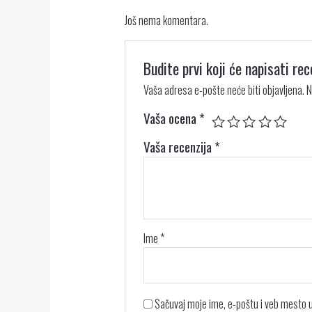
Još nema komentara.
Budite prvi koji će napisati r
Vaša adresa e-pošte neće biti objavljena.
N
Vaša ocena
*
Vaša recenzija
*
Ime
*
Sačuvaj moje ime, e-poštu i veb mesto