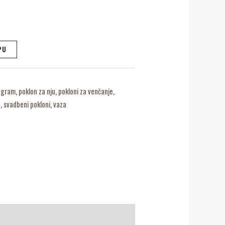
PU
ogram
,
poklon za nju
,
pokloni za venčanje
,
n
,
svadbeni pokloni
,
vaza