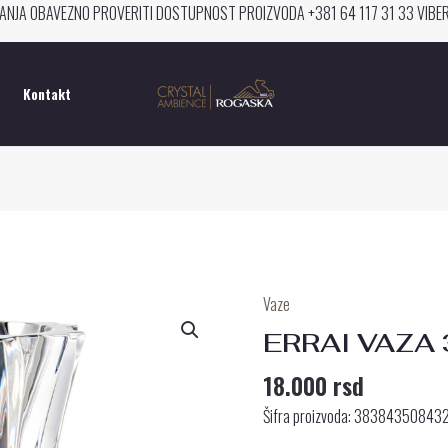
ANJA OBAVEZNO PROVERITI DOSTUPNOST PROIZVODA +381 64 117 31 33 VIB
Kontakt
Vaze
ERRAI
VAZA
ERRAI VAZA 
33
18.000
rsd
CM
količina
Šifra proizvoda: 38384350843