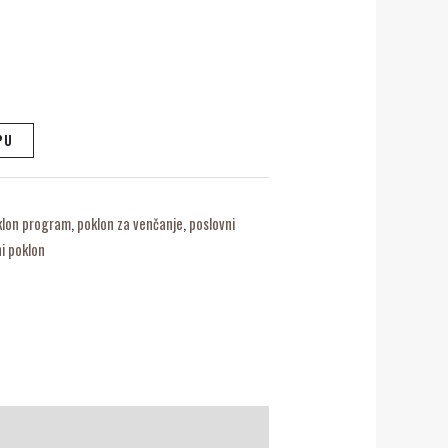
PU
klon program
,
poklon za venčanje
,
poslovni
i poklon