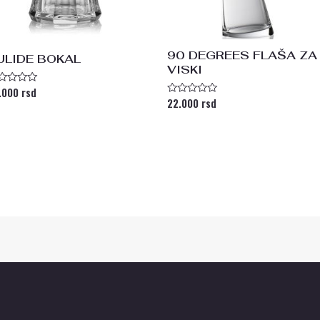
90 DEGREES FLAŠA ZA
ULIDE BOKAL
VISKI
.000
rsd
enjeno
a
22.000
rsd
Ocenjeno
sa
0
od
5