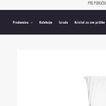
Pređi
PRE PORUČIV
na
sadržaj
Prodavnica
Kolekcije
Izrada
Kristal za sve prilike