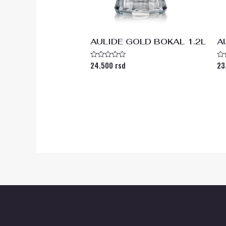
AULIDE GOLD BOKAL 1.2L
A
24.500
rsd
23
Ocenjeno
Oc
sa
s
0
0
od
od
5
5