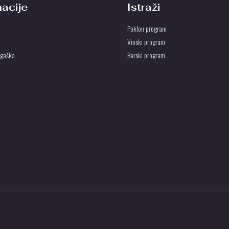
macije
Istraži
Poklon program
Vinski program
ogaška
Barski program