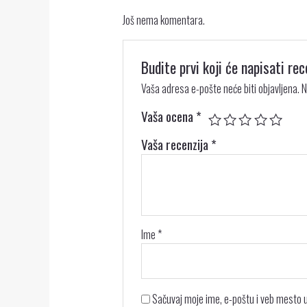
Još nema komentara.
Budite prvi koji će napisati re
Vaša adresa e-pošte neće biti objavljena.
N
Vaša ocena
*
Vaša recenzija
*
Ime
*
Sačuvaj moje ime, e-poštu i veb mesto