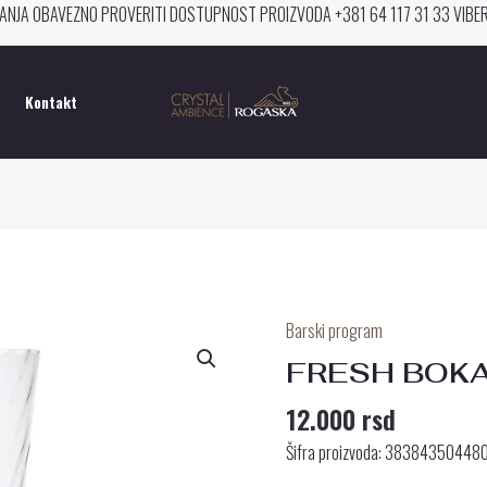
ANJA OBAVEZNO PROVERITI DOSTUPNOST PROIZVODA +381 64 117 31 33 VIB
Kontakt
Barski program
FRESH
BOKAL
FRESH BOKAL
2.3
12.000
rsd
L
količina
Šifra proizvoda: 38384350448