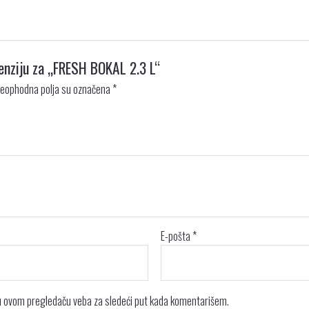
cenziju za „FRESH BOKAL 2.3 L“
eophodna polja su označena
*
E-pošta
*
 u ovom pregledaču veba za sledeći put kada komentarišem.