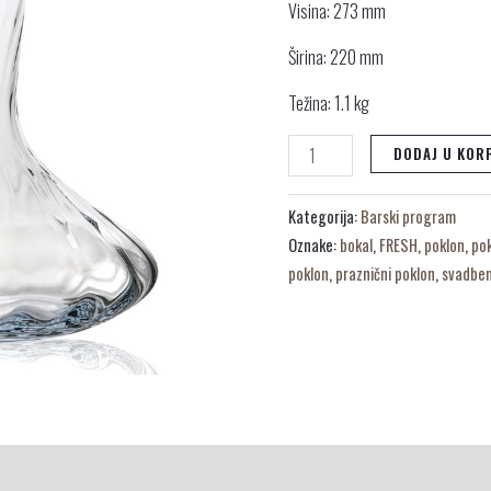
Visina: 273 mm
Širina: 220 mm
Težina: 1.1 kg
DODAJ U KOR
Kategorija:
Barski program
Oznake:
bokal
,
FRESH
,
poklon
,
po
poklon
,
praznični poklon
,
svadben