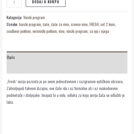
DODAJ U KORPU
Kategorija:
Vinski program
Oznake:
barski program
,
čaše
,
čaše za vino
,
crveno vino
,
FRESH
,
set 2 kom
,
svadbeni pokloni
,
verenički pokloni
,
vino
,
vinski program
,
za nju i njega
Opis
Recenzije (0)
„Fresh“ serija poznata je po svom jednostavnom i razigranom optičkom obrascu.
Zahvaljujući takvom dizajnu, ove čaše idu i uz formalne ali i uz svakodnevne
podmetače i stoljnjake. Imajući to u vidu, odluka za koju seriju čaša se odlučiti je
laka.