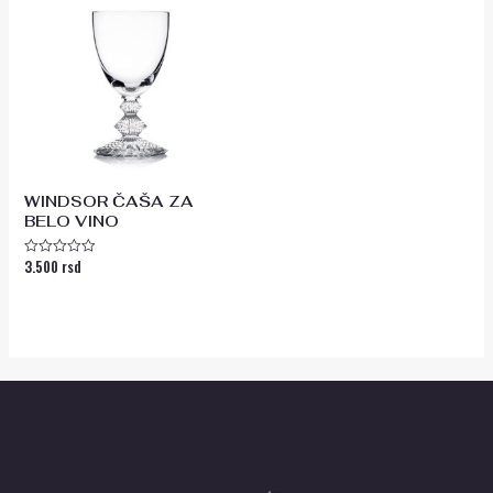
WINDSOR ČAŠA ZA
BELO VINO
3.500
rsd
Ocenjeno
sa
0
od
5