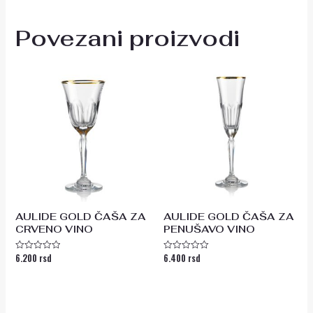
Povezani proizvodi
AULIDE GOLD ČAŠA ZA
AULIDE GOLD ČAŠA ZA
CRVENO VINO
PENUŠAVO VINO
6.200
rsd
6.400
rsd
Ocenjeno
Ocenjeno
sa
sa
0
0
od
od
5
5