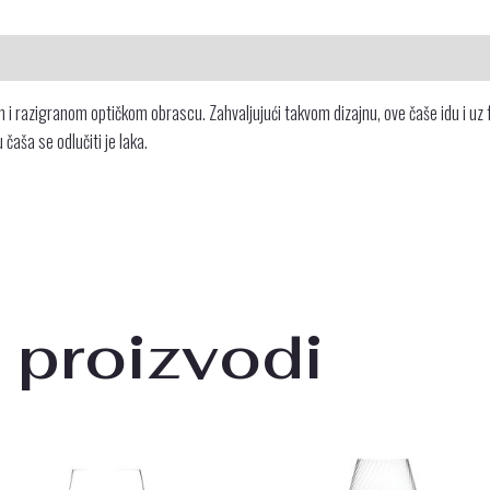
 i razigranom optičkom obrascu. Zahvaljujući takvom dizajnu, ove čaše idu i uz
u čaša se odlučiti je laka.
 proizvodi