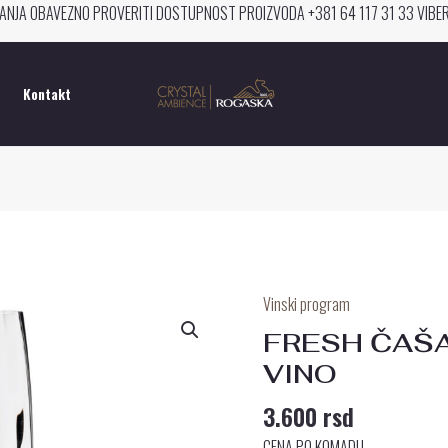
ANJA OBAVEZNO PROVERITI DOSTUPNOST PROIZVODA +381 64 117 31 33 VIB
Kontakt
Vinski program
FRESH
ČAŠA
FRESH ČAŠ
ZA
VINO
PENUŠAVO
3.600
rsd
VINO
količina
CENA PO KOMADU