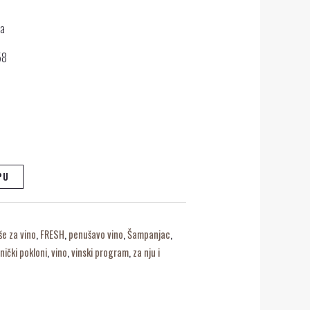
da
58
PU
še za vino
,
FRESH
,
penušavo vino
,
Šampanjac
,
nički pokloni
,
vino
,
vinski program
,
za nju i