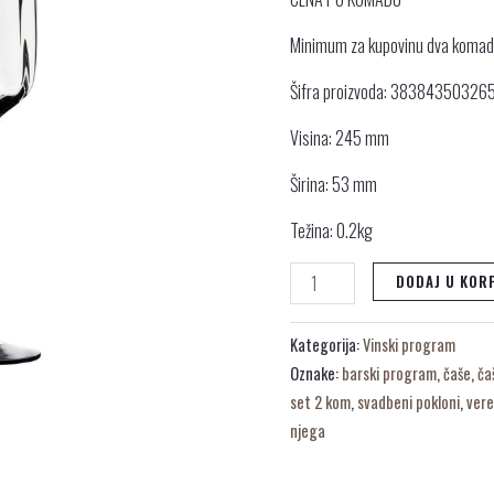
Minimum za kupovinu dva koma
Šifra proizvoda: 38384350326
Visina: 245 mm
Širina: 53 mm
Težina: 0.2kg
DODAJ U KOR
Kategorija:
Vinski program
Oznake:
barski program
,
čaše
,
ča
set 2 kom
,
svadbeni pokloni
,
vere
njega