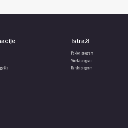
macije
Istraži
Poklon program
Vinski program
ogaška
Barski program