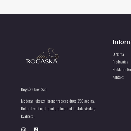
Infor
O Nama
Prodavnica
Staklarna R
Kontakt
Rogaška Novi Sad
Moderan luksuzni brend tradicije duge 350 godina.
Dekorativni i upotrebni predmeti od kristala visokog
kvaliteta.