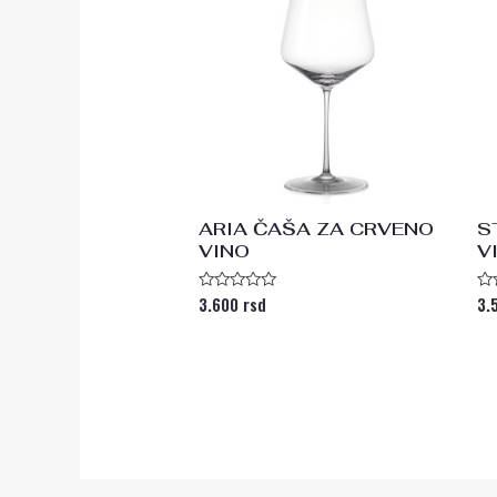
ARIA ČAŠA ZA CRVENO
S
VINO
V
3.600
rsd
3.
Ocenjeno
Oc
sa
s
0
0
od
od
5
5