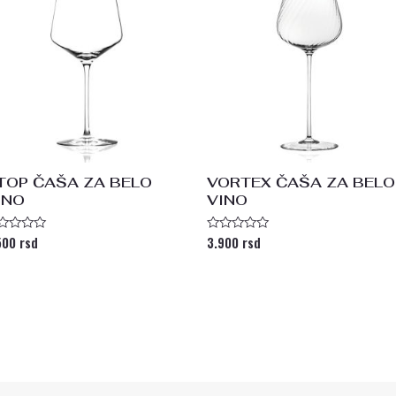
TOP ČAŠA ZA BELO
VORTEX ČAŠA ZA BELO
INO
VINO
500
rsd
3.900
rsd
enjeno
Ocenjeno
a
sa
0
od
5