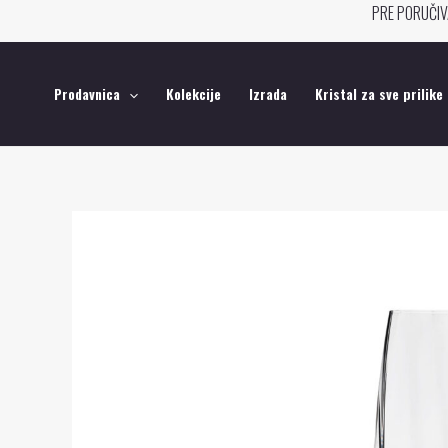
Pređi
PRE PORUČIV
na
sadržaj
Prodavnica
Kolekcije
Izrada
Kristal za sve prilike