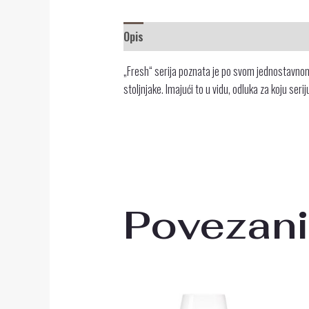
Opis
Recenzije (0)
„Fresh“ serija poznata je po svom jednostavnom
stoljnjake. Imajući to u vidu, odluka za koju serij
Povezani