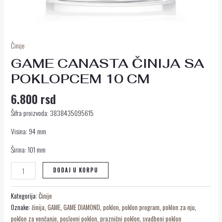
Činije
GAME CANASTA ČINIJA SA
POKLOPCEM 10 CM
6.800
rsd
Šifra proizvoda: 3838435095615
Visina: 94 mm
Širina: 101 mm
DODAJ U KORPU
Kategorija:
Činije
Oznake:
činija
,
GAME
,
GAME DIAMOND
,
poklon
,
poklon program
,
poklon za nju
,
poklon za venčanje
,
poslovni poklon
,
praznični poklon
,
svadbeni poklon