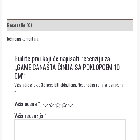
Recenzije (0)
Još nema komentara.
Budite prvi koji će napisati recenziju za
„GAME CANASTA ČINIJA SA POKLOPCEM 10
CM“
Vaša adresa e-pošte neće biti objavljena.
Neophodna polja su označena
*
Vaša ocena
*
Vaša recenzija
*