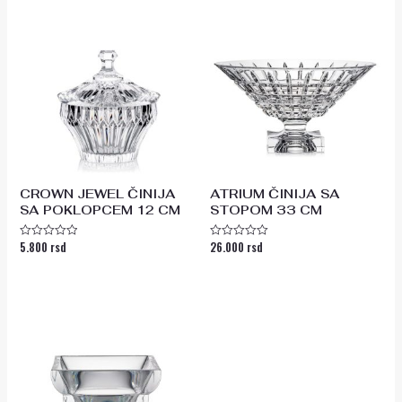
CROWN JEWEL ČINIJA
ATRIUM ČINIJA SA
SA POKLOPCEM 12 CM
STOPOM 33 CM
5.800
rsd
26.000
rsd
Ocenjeno
Ocenjeno
sa
sa
0
0
od
od
5
5