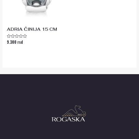
ADRIA ČINIJA 15 CM
9.300
rsd
Ocenjeno
sa
0
od
5