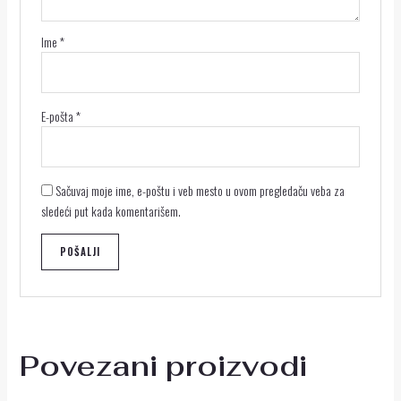
Ime
*
E-pošta
*
Sačuvaj moje ime, e-poštu i veb mesto u ovom pregledaču veba za
sledeći put kada komentarišem.
Povezani proizvodi