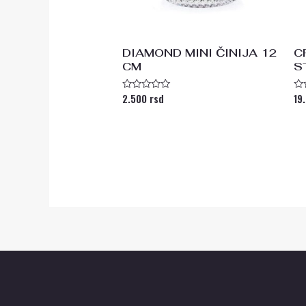
DIAMOND MINI ČINIJA 12
C
CM
S
2.500
rsd
19
Ocenjeno
Oc
sa
s
0
0
od
od
5
5