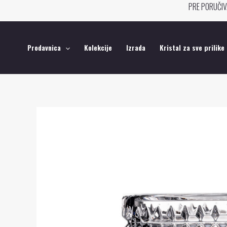
Pređi
PRE PORUČIV
na
sadržaj
Prodavnica
Kolekcije
Izrada
Kristal za sve prilike