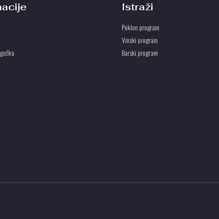
macije
Istraži
Poklon program
Vinski program
ogaška
Barski program