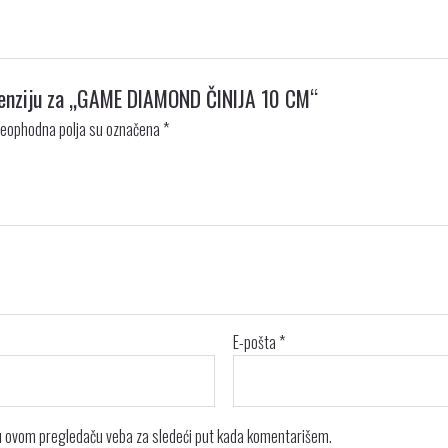
recenziju za „GAME DIAMOND ČINIJA 10 CM“
eophodna polja su označena
*
E-pošta
*
 u ovom pregledaču veba za sledeći put kada komentarišem.