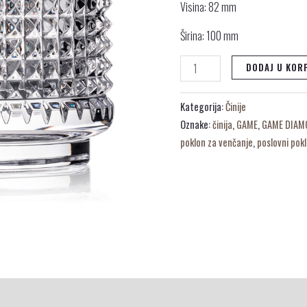
Visina: 82 mm
Širina: 100 mm
DODAJ U KOR
Kategorija:
Činije
Oznake:
činija
,
GAME
,
GAME DIAM
poklon za venčanje
,
poslovni pok