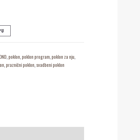
PU
OND
,
poklon
,
poklon program
,
poklon za nju
,
lon
,
praznični poklon
,
svadbeni poklon