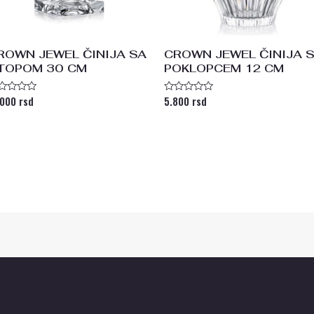
ROWN JEWEL ČINIJA SA
CROWN JEWEL ČINIJA 
TOPOM 30 CM
POKLOPCEM 12 CM
.000
rsd
5.800
rsd
enjeno
Ocenjeno
a
sa
0
od
5