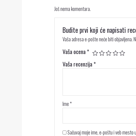
Još nema komentara.
Budite prvi koji će napisati 
Vaša adresa e-pošte neće biti objavljena.
N
Vaša ocena
*
Vaša recenzija
*
Ime
*
Sačuvaj moje ime, e-poštu i veb mesto