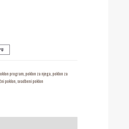
PU
oklon program
,
poklon za njega
,
poklon za
čni poklon
,
svadbeni poklon