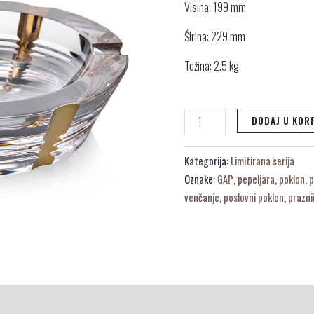
Visina: 199 mm
Širina: 229 mm
Težina: 2.5 kg
DODAJ U KOR
Kategorija:
Limitirana serija
Oznake:
GAP
,
pepeljara
,
poklon
,
p
venčanje
,
poslovni poklon
,
prazni