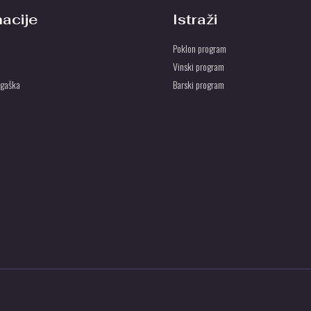
macije
Istraži
Poklon program
Vinski program
ogaška
Barski program