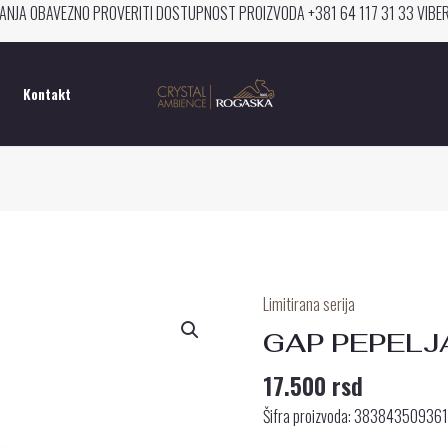
ANJA OBAVEZNO PROVERITI DOSTUPNOST PROIZVODA +381 64 117 31 33 VIB
Kontakt
Limitirana serija
GAP
PEPELJARA
GAP PEPELJ
20
17.500
rsd
CM
količina
Šifra proizvoda: 38384350936