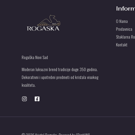
Infor
O Nama
Prodavnica
Staklarna R
Kontakt
Rogaška Novi Sad
Moderan luksuzni brend tradicije duge 350 godina.
Dekorativni i upotrebni predmeti od kristala visokog
kvaliteta.
© 2026 Kristal Rogaska. Powered by [DigitAM]