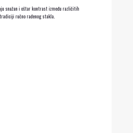
aju snažan i oštar kontrast između različitih
radiciji ručno rađenog stakla.