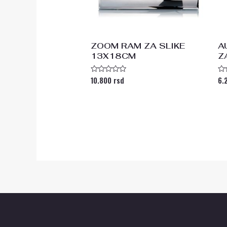
ZOOM RAM ZA SLIKE
A
13X18CM
Z
10.800
rsd
6.
Ocenjeno
Oc
sa
s
0
0
od
od
5
5