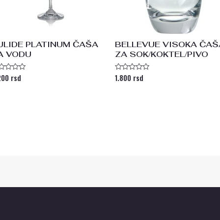
ULIDE PLATINUM ČAŠA
BELLEVUE VISOKA ČAŠ
A VODU
ZA SOK/KOKTEL/PIVO
200
rsd
1.800
rsd
enjeno
Ocenjeno
a
sa
0
od
5