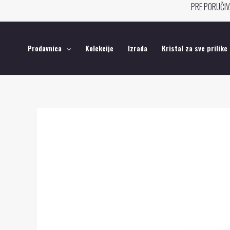
Pređi
PRE PORUČIV
na
sadržaj
Prodavnica
Kolekcije
Izrada
Kristal za sve prilike