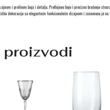
zajnom i prelivom boja i detalja. Prefinjene boje i precizno brušenje stvar
tičku dekoraciju sa elegantnim funkcionalnim dizajnom i zasnovana je na t
 proizvodi