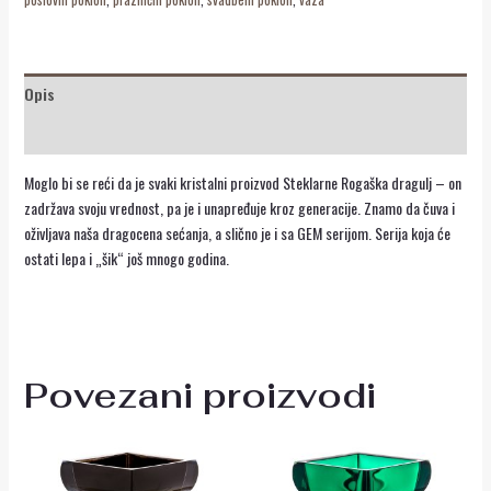
Opis
Recenzije (0)
Moglo bi se reći da je svaki kristalni proizvod Steklarne Rogaška dragulj – on
zadržava svoju vrednost, pa je i unapređuje kroz generacije. Znamo da čuva i
oživljava naša dragocena sećanja, a slično je i sa GEM serijom. Serija koja će
ostati lepa i „šik“ još mnogo godina.
Povezani proizvodi