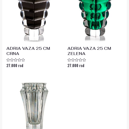
ADRIA VAZA 25 CM
ADRIA VAZA 25 CM
CRNA
ZELENA
27.000
rsd
27.000
rsd
Ocenjeno
Ocenjeno
sa
sa
0
0
od
od
5
5