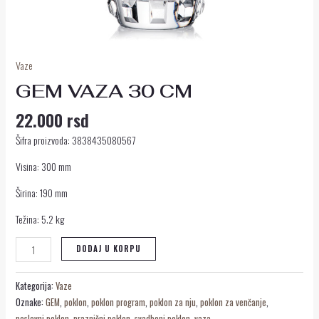
Vaze
GEM VAZA 30 CM
22.000
rsd
Šifra proizvoda: 3838435080567
Visina: 300 mm
Širina: 190 mm
Težina: 5.2 kg
DODAJ U KORPU
Kategorija:
Vaze
Oznake:
GEM
,
poklon
,
poklon program
,
poklon za nju
,
poklon za venčanje
,
poslovni poklon
,
praznični poklon
,
svadbeni poklon
,
vaza