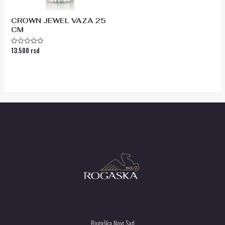
CROWN JEWEL VAZA 25
CM
13.500
rsd
Ocenjeno
sa
0
od
5
Rogaška Novi Sad