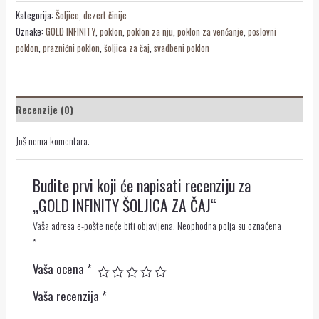
Kategorija:
Šoljice, dezert činije
Oznake:
GOLD INFINITY
,
poklon
,
poklon za nju
,
poklon za venčanje
,
poslovni
poklon
,
praznični poklon
,
šoljica za čaj
,
svadbeni poklon
Recenzije (0)
Još nema komentara.
Budite prvi koji će napisati recenziju za
„GOLD INFINITY ŠOLJICA ZA ČAJ“
Vaša adresa e-pošte neće biti objavljena.
Neophodna polja su označena
*
Vaša ocena
*
Vaša recenzija
*