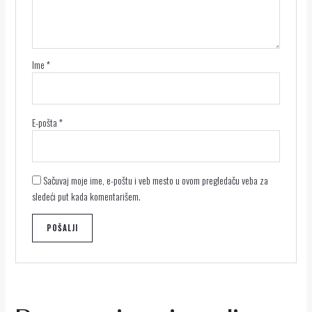
Ime
*
E-pošta
*
Sačuvaj moje ime, e-poštu i veb mesto u ovom pregledaču veba za
sledeći put kada komentarišem.