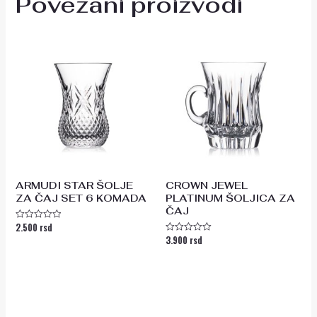
Povezani proizvodi
ARMUDI STAR ŠOLJE
CROWN JEWEL
ZA ČAJ SET 6 KOMADA
PLATINUM ŠOLJICA ZA
ČAJ
2.500
rsd
Ocenjeno
sa
3.900
rsd
Ocenjeno
0
sa
od
0
5
od
5