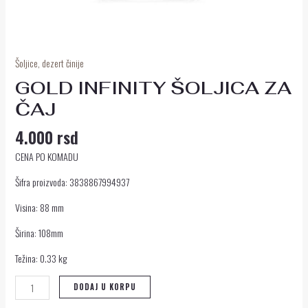
Šoljice, dezert činije
GOLD INFINITY ŠOLJICA ZA
ČAJ
4.000
rsd
CENA PO KOMADU
Šifra proizvoda: 3838867994937
Visina: 88 mm
Širina: 108mm
Težina: 0.33 kg
DODAJ U KORPU