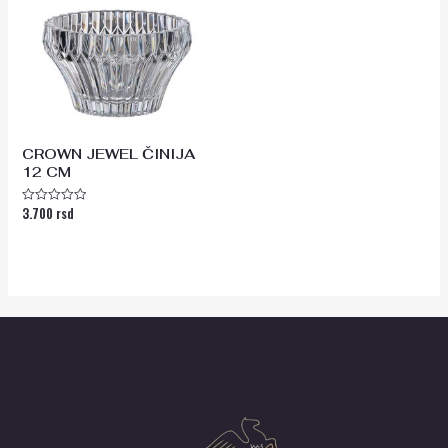
CROWN JEWEL ČINIJA
12 CM
3.700
rsd
Ocenjeno
sa
0
od
5