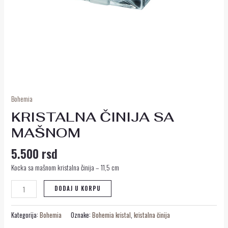
Bohemia
KRISTALNA ČINIJA SA
MAŠNOM
5.500
rsd
Kocka sa mašnom kristalna činija – 11,5 cm
DODAJ U KORPU
Kategorija:
Bohemia
Oznake:
Bohemia kristal
,
kristalna činija