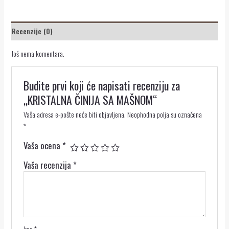
Recenzije (0)
Još nema komentara.
Budite prvi koji će napisati recenziju za
„KRISTALNA ČINIJA SA MAŠNOM“
Vaša adresa e-pošte neće biti objavljena.
Neophodna polja su označena
*
Vaša ocena
*
Vaša recenzija
*
Ime
*