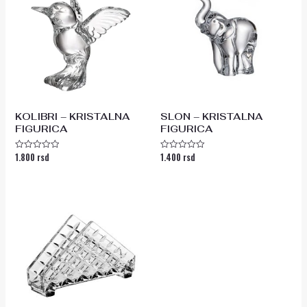
KOLIBRI – KRISTALNA
SLON – KRISTALNA
FIGURICA
FIGURICA
1.800
rsd
1.400
rsd
Ocenjeno
Ocenjeno
sa
sa
0
0
od
od
5
5