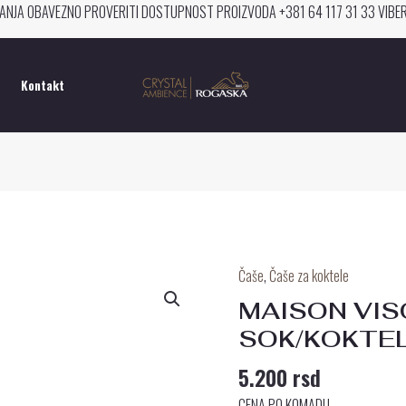
ANJA OBAVEZNO PROVERITI DOSTUPNOST PROIZVODA +381 64 117 31 33 VIB
Kontakt
Čaše
,
Čaše za koktele
MAISON
VISOKA
MAISON VIS
ČAŠA
SOK/KOKTEL
ZA
5.200
rsd
SOK/KOKTEL/PIVO
količina
CENA PO KOMADU