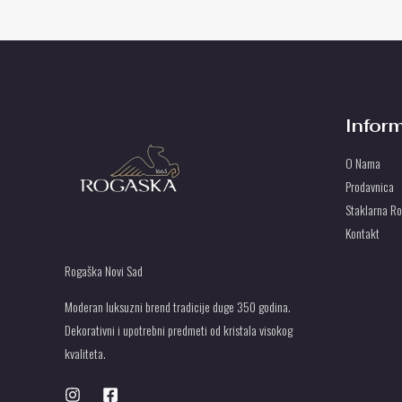
Infor
O Nama
Prodavnica
Staklarna R
Kontakt
Rogaška Novi Sad
Moderan luksuzni brend tradicije duge 350 godina.
Dekorativni i upotrebni predmeti od kristala visokog
kvaliteta.