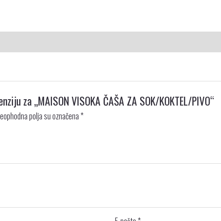
 recenziju za „MAISON VISOKA ČAŠA ZA SOK/KOKTEL/PIVO“
eophodna polja su označena
*