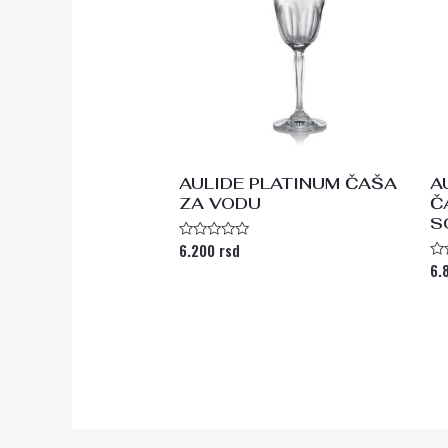
AULIDE PLATINUM ČAŠA
A
ZA VODU
Č
S
6.200
rsd
Ocenjeno
sa
6.
Oc
0
s
od
0
5
od
5