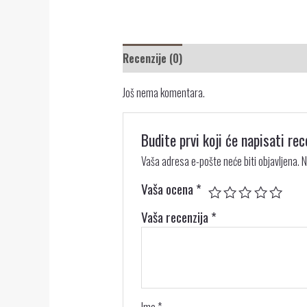
Recenzije (0)
Još nema komentara.
Budite prvi koji će napisati
Vaša adresa e-pošte neće biti objavljena.
N
Vaša ocena
*
Vaša recenzija
*