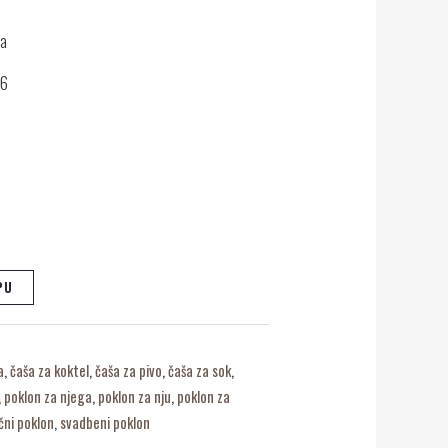
da
46
PU
e
a
,
čaša za koktel
,
čaša za pivo
,
čaša za sok
,
,
poklon za njega
,
poklon za nju
,
poklon za
čni poklon
,
svadbeni poklon