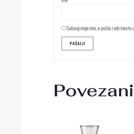
Ime
*
Sačuvaj moje ime, e-poštu i veb mesto
Povezani