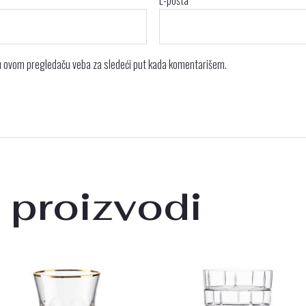
E-pošta
*
 u ovom pregledaču veba za sledeći put kada komentarišem.
 proizvodi