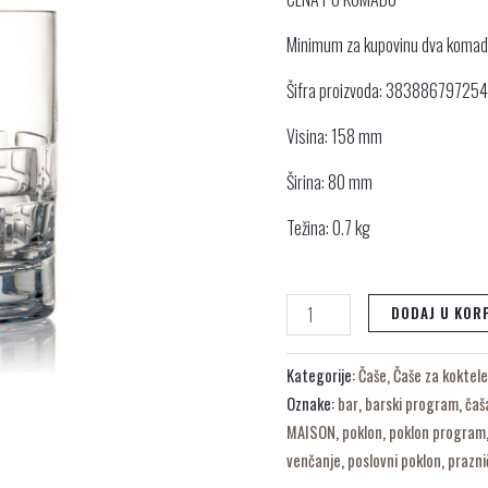
Minimum za kupovinu dva koma
Šifra proizvoda: 38388679725
Visina: 158 mm
Širina: 80 mm
Težina: 0.7 kg
DODAJ U KOR
Kategorije:
Čaše
,
Čaše za koktel
Oznake:
bar
,
barski program
,
čaš
MAISON
,
poklon
,
poklon program
venčanje
,
poslovni poklon
,
prazni