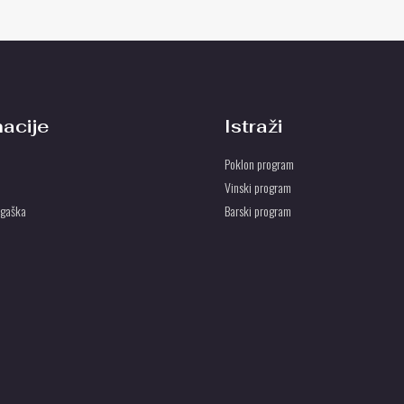
macije
Istraži
Poklon program
Vinski program
ogaška
Barski program