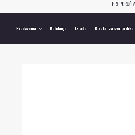
Pređi
PRE PORUČIV
na
sadržaj
Prodavnica
Kolekcije
Izrada
Kristal za sve prilike