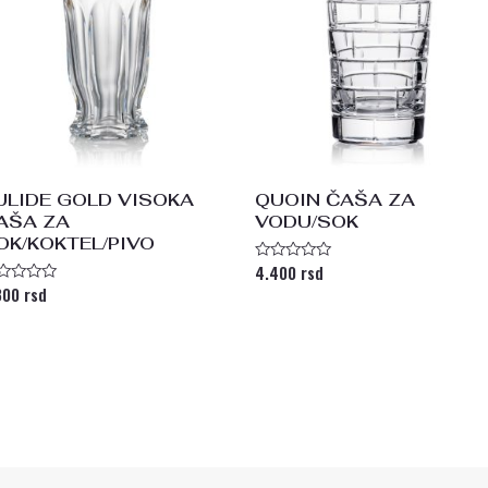
ULIDE GOLD VISOKA
QUOIN ČAŠA ZA
AŠA ZA
VODU/SOK
OK/KOKTEL/PIVO
4.400
rsd
Ocenjeno
sa
800
rsd
enjeno
0
a
od
5